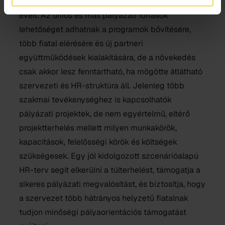
amely jelentősen meghatározhatja a következő
éveit. Az uniós és más pályázati források
lehetőséget adhatnak a programok bővítésére,
több fiatal elérésére és új partneri
együttműködések kialakítására, de a növekedés
csak akkor lesz fenntartható, ha mögötte átlátható
szervezeti és HR-struktúra áll. Jelenleg több
szakmai tevékenységhez is kapcsolhatók
pályázati projektek, de nem egyértelmű, eltérő
projektterhelés mellett milyen munkakörök,
kapacitások, felelősségi körök és költségek
szükségesek. Egy jól kidolgozott szcenárióalapú
HR-terv segít elkerülni a túlterhelést, támogatja a
sikeres pályázati megvalósítást, és biztosítja, hogy
a szervezet több hátrányos helyzetű fiatalnak
tudjon minőségi pályaorientációs támogatást