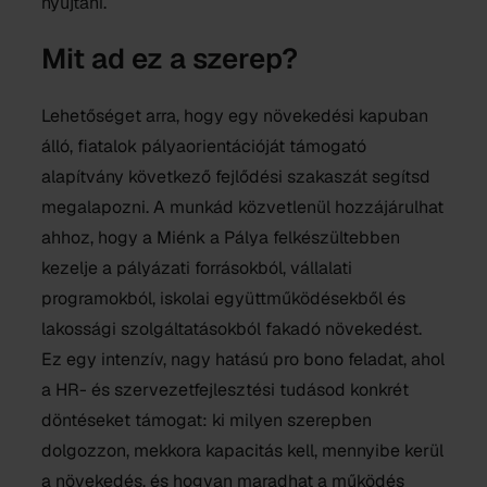
nyújtani.
Mit ad ez a szerep?
Lehetőséget arra, hogy egy növekedési kapuban
álló, fiatalok pályaorientációját támogató
alapítvány következő fejlődési szakaszát segítsd
megalapozni. A munkád közvetlenül hozzájárulhat
ahhoz, hogy a Miénk a Pálya felkészültebben
kezelje a pályázati forrásokból, vállalati
programokból, iskolai együttműködésekből és
lakossági szolgáltatásokból fakadó növekedést.
Ez egy intenzív, nagy hatású pro bono feladat, ahol
a HR- és szervezetfejlesztési tudásod konkrét
döntéseket támogat: ki milyen szerepben
dolgozzon, mekkora kapacitás kell, mennyibe kerül
a növekedés, és hogyan maradhat a működés