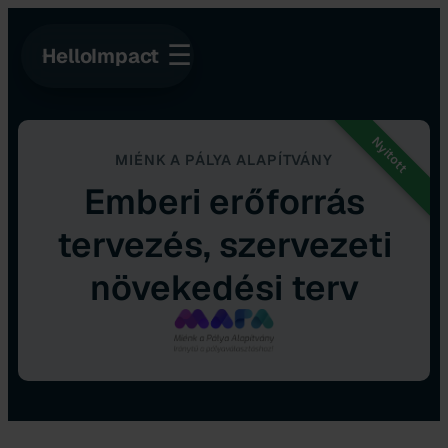
☰
HelloImpact
Nyitott
MIÉNK A PÁLYA ALAPÍTVÁNY
Emberi erőforrás
tervezés, szervezeti
növekedési terv