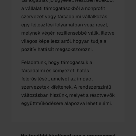
támogatnak jó ügyeket. Részben ezekből
a vállalati támogatásokból a nonprofit
szervezet vagy társadalmi vállalkozás
egy fejlesztési folyamatban vesz részt,
melynek végén reziliensebbé válik, illetve
világos képe lesz arról, hogyan tudja a
pozitív hatását megsokszorozni.
Feladatunk, hogy támogassuk a
társadalmi és környezeti hatás
felerősítését, amelyet az impact
szervezetek kifejtenek. A rendszerszintű
változásban hiszünk, melyet a résztvevők
együttműködésére alapozva lehet elérni.
Ha további kérdésed van a programmal