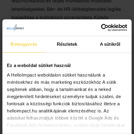
részmunkaidős és teljes munkaidős működési
lehetőségekkel. Bér- és HR-költségbecslési logika
kialakítása a különböző szcenáriókra. Külsős
szakértők, trénerek, önkéntesek és pro bono
támogatók lehetséges szerepeinek
meghatározása. Olyan HR-tervezési sablon
Beleegyezés
Részletek
A sütikről
kialakítása, amely későbbi pályázatok
előkészítésénél is használható.
Ez a weboldal sütiket használ
Ideális jelentkezőnk
A HelloImpact weboldalon sütiket használunk a
mérésekhez és más marketing eszközökhöz A sütik
segítenek abban, hogy a tartalmainkat és a neked
Olyan tapasztalt HR-, szervezetfejlesztési,
megjelenített hirdetéseket személyre tudjuk szabni, de
nonprofit menedzsment, projektportfólió-
fontosak a közösségi funkciók biztosításához illetve a
menedzsment vagy működésfejlesztési
helloimpact.hu analitikájának elemzéséhez is. Az
szakember, aki érti, hogyan lehet egy növekvő,
adatokat felhasználjuk többek között a Google Ads és
több programot és pályázatot kezelő kis
Facebook Ads hirdetéseinkhez, ezáltal olyan tartalmakat
szervezet működését skálázhatóbbá tenni. Képes
tudunk megjeleníteni neked a jövőben is, amit