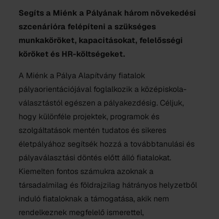
Segíts a Miénk a Pályának három növekedési
szcenárióra felépíteni a szükséges
munkaköröket, kapacitásokat, felelősségi
köröket és HR-költségeket.
A Miénk a Pálya Alapítvány fiatalok
pályaorientációjával foglalkozik a középiskola-
választástól egészen a pályakezdésig. Céljuk,
hogy különféle projektek, programok és
szolgáltatások mentén tudatos és sikeres
életpályához segítsék hozzá a továbbtanulási és
pályaválasztási döntés előtt álló fiatalokat.
Kiemelten fontos számukra azoknak a
társadalmilag és földrajzilag hátrányos helyzetből
induló fiataloknak a támogatása, akik nem
rendelkeznek megfelelő ismerettel,