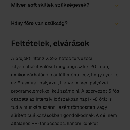
Milyen soft skillek szükségesek?
Hány főre van szükség?
Feltételek, elvárások
A projekt intenzív, 2-3 hetes tervezési
folyamatként valósul meg augusztus 20. után,
amikor várhatóan már láthatóbb lesz, hogy nyert-e
az Erasmus+ pályázat, illetve milyen pályázati
programelemekkel kell számolni. A szervezet 5 fős
csapata az intenzív időszakban napi 4-8 órát is
tud a munkára szánni, ezért tömbösített vagy
sűrített találkozásokban gondolkodnak. A cél nem
általános HR-tanácsadás, hanem konkrét