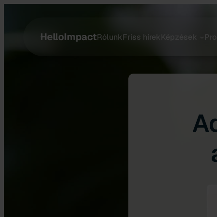
HelloImpact
Rólunk
Friss hírek
Képzések
Pro
A