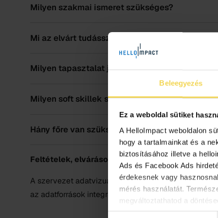
Milyen szakmai ismeret szükséges?
Mi az elvárt tudásszint?
Milyen tapasztalat jelent előnyt?
Beleegyezés
Milyen soft skillek szükségesek?
Ez a weboldal sütiket haszn
Hány főre van szükség?
A HelloImpact weboldalon sü
hogy a tartalmainkat és a ne
biztosításához illetve a hell
Feltételek, elvárások:
Ads és Facebook Ads hirdetés
érdekesnek vagy hasznosnak
A szervezet adatvizualizációs és riporting megoldás
mérés használatát. Termész
az adatforrások integrálásában, az automatizált ripo
megváltoztathatod a döntésed
Hozzájárulás