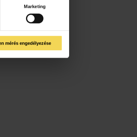
t?
Marketing
iójának
yorsabb
en mérés engedélyezése