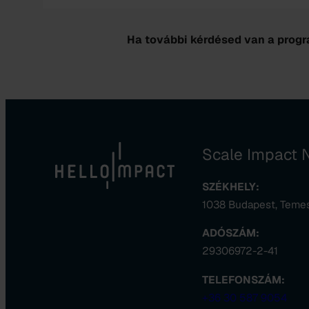
Ha további kérdésed van a progr
Scale Impact N
SZÉKHELY:
1038 Budapest, Temes u
ADÓSZÁM:
29306972-2-41
TELEFONSZÁM:
+36 30 587 9054