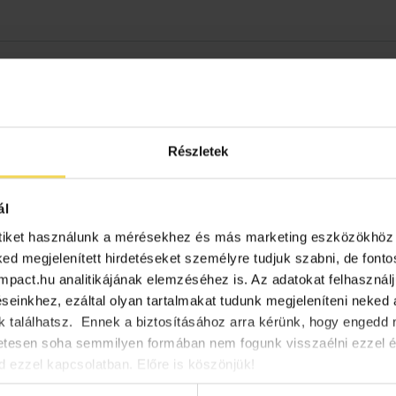
Részletek
ál
tiket használunk a mérésekhez és más marketing eszközökhöz 
ked megjelenített hirdetéseket személyre tudjuk szabni, de font
oimpact.hu analitikájának elemzéséhez is. Az adatokat felhasznál
einkhez, ezáltal olyan tartalmakat tudunk megjeleníteni neked a
 találhatsz. Ennek a biztosításához arra kérünk, hogy enged
ainak fejlesztéséhez keresünk olyan szakembert, aki támogat
etesen soha semmilyen formában nem fogunk visszaélni ezzel 
rtok kialakításában és a csapat betanításában a rendszer hasz
 ezzel kapcsolatban. Előre is köszönjük!