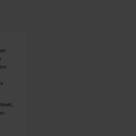
ket
n
lmi
ív
tését,
ban