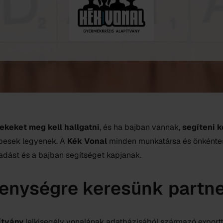
ekeket meg kell hallgatni
, és ha bajban vannak,
segíteni k
épesek legyenek. A
Kék Vonal
minden munkatársa és önkénte
gadást és a bajban segítséget kapjanak.
kenységre keresünk partne
ítvány
lelkisegély vonalának adatbázisából
származó export