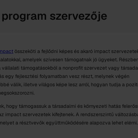
 program szervezője
Impact
összeköti a fejlődni képes és akaró impact szervezete
llalatokkal, amelyek szívesen támogatnak jó ügyeket. Részbe
 vállalati támogatásokból a nonprofit szervezet vagy társada
ás egy fejlesztési folyamatban vesz részt, melynek végén
ebbé válik, illetve világos képe lesz arról, hogyan tudja a pozit
megsokszorozni.
k, hogy támogassuk a társadalmi és környezeti hatás felerősí
z impact szervezetek kifejtenek. A rendszerszintű változás
melyet a résztvevők együttműködésére alapozva lehet elérni.