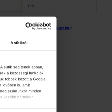
1 fő
Jelentkezés
A sütikről
A sütik segítenek abban,
osak a közösségi funkciók
juk többek között a Google
 jövőben is, amit
d meg számunkra minden
ást nyújt
és később bármikor
nálatára.