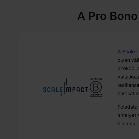
A Pro Bono
A
Scale 
olyan vá
ezekből a
vállalkoz
reziliens
hatását 
Feladatun
amelyet a
hiszünk, 