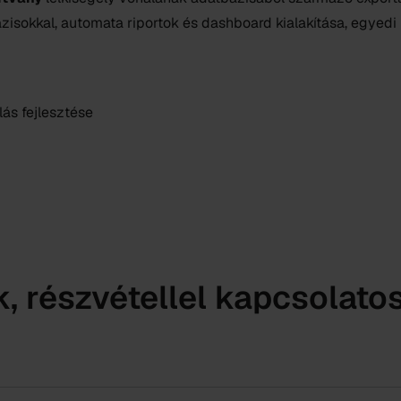
isokkal, automata riportok és dashboard kialakítása, egyedi
ás fejlesztése
k, részvétellel kapcsolato