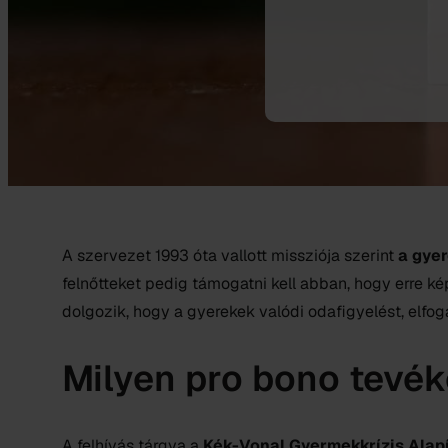
A szervezet 1993 óta vallott missziója szerint
a gyer
felnőtteket pedig támogatni kell abban, hogy erre k
dolgozik, hogy a gyerekek valódi odafigyelést, elfo
Milyen pro bono tevé
A felhívás tárgya a
Kék-Vonal Gyermekkrízis Alap