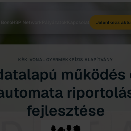
 Bono
HSP Network
Pályázatok
Kapcsolat
Jelentkezz aktu
KÉK-VONAL GYERMEKKRÍZIS ALAPÍTVÁNY
datalapú működés 
automata riportolá
fejlesztése