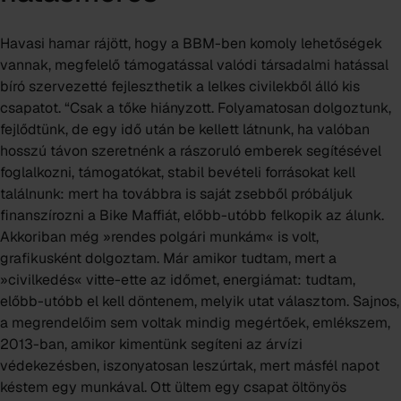
Havasi hamar rájött, hogy a BBM-ben komoly lehetőségek
vannak, megfelelő támogatással valódi társadalmi hatással
bíró szervezetté fejleszthetik a lelkes civilekből álló kis
csapatot. “Csak a tőke hiányzott. Folyamatosan dolgoztunk,
fejlődtünk, de egy idő után be kellett látnunk, ha valóban
hosszú távon szeretnénk a rászoruló emberek segítésével
foglalkozni, támogatókat, stabil bevételi forrásokat kell
találnunk: mert ha továbbra is saját zsebből próbáljuk
finanszírozni a Bike Maffiát, előbb-utóbb felkopik az álunk.
Akkoriban még »rendes polgári munkám« is volt,
grafikusként dolgoztam. Már amikor tudtam, mert a
»civilkedés« vitte-ette az időmet, energiámat: tudtam,
előbb-utóbb el kell döntenem, melyik utat választom. Sajnos,
a megrendelőim sem voltak mindig megértőek, emlékszem,
2013-ban, amikor kimentünk segíteni az árvízi
védekezésben, iszonyatosan leszúrtak, mert másfél napot
késtem egy munkával. Ott ültem egy csapat öltönyös