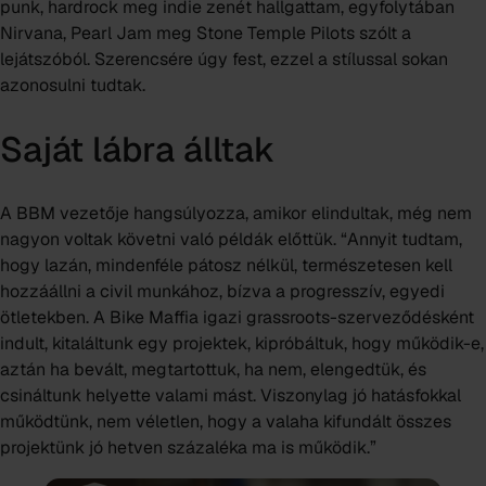
punk, hardrock meg indie zenét hallgattam, egyfolytában
Nirvana, Pearl Jam meg Stone Temple Pilots szólt a
lejátszóból. Szerencsére úgy fest, ezzel a stílussal sokan
azonosulni tudtak.
Saját lábra álltak
A BBM vezetője hangsúlyozza, amikor elindultak, még nem
nagyon voltak követni való példák előttük. “Annyit tudtam,
hogy lazán, mindenféle pátosz nélkül, természetesen kell
hozzáállni a civil munkához, bízva a progresszív, egyedi
ötletekben. A Bike Maffia igazi grassroots-szerveződésként
indult, kitaláltunk egy projektek, kipróbáltuk, hogy működik-e,
aztán ha bevált, megtartottuk, ha nem, elengedtük, és
csináltunk helyette valami mást. Viszonylag jó hatásfokkal
működtünk, nem véletlen, hogy a valaha kifundált összes
projektünk jó hetven százaléka ma is működik.”