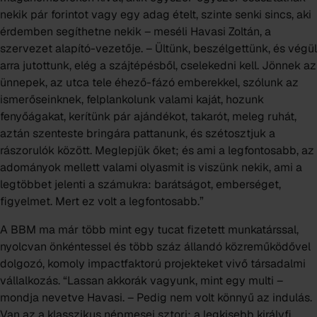
nekik pár forintot vagy egy adag ételt, szinte senki sincs, aki
érdemben segíthetne nekik – meséli Havasi Zoltán, a
szervezet alapító-vezetője. – Ültünk, beszélgettünk, és végül
arra jutottunk, elég a szájtépésből, cselekedni kell. Jönnek az
ünnepek, az utca tele éhező-fázó emberekkel, szólunk az
ismerőseinknek, felplankolunk valami kaját, hozunk
fenyőágakat, kerítünk pár ajándékot, takarót, meleg ruhát,
aztán szenteste bringára pattanunk, és szétosztjuk a
rászorulók között. Meglepjük őket; és ami a legfontosabb, az
adományok mellett valami olyasmit is viszünk nekik, ami a
legtöbbet jelenti a számukra: barátságot, emberséget,
figyelmet. Mert ez volt a legfontosabb.”
A BBM ma már több mint egy tucat fizetett munkatárssal,
nyolcvan önkéntessel és több száz állandó közreműködővel
dolgozó, komoly impactfaktorú projekteket vivő társadalmi
vállalkozás. “Lassan akkorák vagyunk, mint egy multi –
mondja nevetve Havasi. – Pedig nem volt könnyű az indulás.
Van az a klasszikus népmesei sztori: a legkisebb királyfi