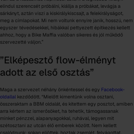
elindul szerencsét próbálni, kiállja a próbákat, levágja a
sárkányt, aztán viszi a kiskirálykiscsajt, a felekirályságot,
meg a címlapokat. Mi nem voltunk ennyire janik, hosszú, nem
egyszer tévedésekkel, hibákkal pettyezett építkezés kellett
ahhoz, hogy a Bike Maffia valóban sikeres és jól működő
szervezetté váljon.”
”Elképesztő flow-élményt
adott az első osztás”
Maga a szervezet néhány önkéntessel és egy
Facebook-
oldallal
kezdődött. “Mielőtt kimentünk volna osztani,
összeraktam a BBM oldalát, és kitettem egy posztot, amiben
arra kértem az ismerősöket, ha tehetik, támogassanak
minket pénzzel, alapanyagokkal, ruhával, legyen mit
szétosztani az utcán élő emberek között. Nem kellett
csalódnunk: sokan eljöttek, hoztak zsemlét, felvágottat,