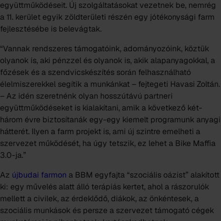
együttműködéseit. Új szolgáltatásokat vezetnek be, nemrég
a 11. kerület egyik zöldterületi részén egy jótékonysági farm
fejlesztésébe is belevágtak.
“Vannak rendszeres támogatóink, adományozóink, köztük
olyanok is, aki pénzzel és olyanok is, akik alapanyagokkal, a
főzések és a szendvicskészítés során felhasználható
élelmiszerekkel segítik a munkánkat – fejtegeti Havasi Zoltán.
– Az idén szeretnénk olyan hosszútávú partneri
együttműködéseket is kialakítani, amik a következő két-
három évre biztosítanák egy-egy kiemelt programunk anyagi
hátterét. Ilyen a farm projekt is, ami új szintre emelheti a
szervezet működését, ha úgy tetszik, ez lehet a Bike Maffia
3.0-ja.”
Az
újbudai farmon
a BBM egyfajta “szociális oázist” alakított
ki: egy művelés alatt álló terápiás kertet, ahol a rászorulók
mellett a civilek, az érdeklődő, diákok, az önkéntesek, a
szociális munkások és persze a szervezet támogató cégek