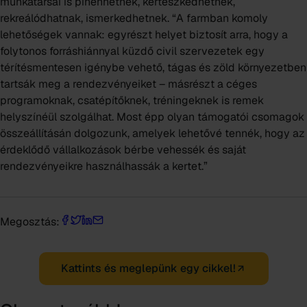
munkatársai is pihenhetnek, kertészkedhetnek,
rekreálódhatnak, ismerkedhetnek. “A farmban komoly
lehetőségek vannak: egyrészt helyet biztosít arra, hogy a
folytonos forráshiánnyal küzdő civil szervezetek egy
térítésmentesen igénybe vehető, tágas és zöld környezetben
tartsák meg a rendezvényeiket – másrészt a céges
programoknak, csatépítőknek, tréningeknek is remek
helyszínéül szolgálhat. Most épp olyan támogatói csomagok
összeállításán dolgozunk, amelyek lehetővé tennék, hogy az
érdeklődő vállalkozások bérbe vehessék és saját
rendezvényeikre használhassák a kertet.”
Megosztás:
Kattints és meglepünk egy cikkel!