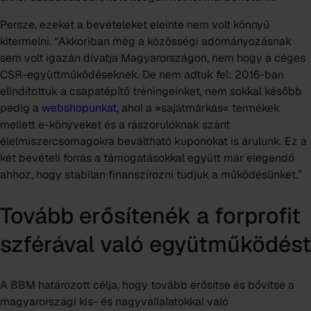
Persze, ezeket a bevételeket eleinte nem volt könnyű
kitermelni. “Akkoriban még a közösségi adományozásnak
sem volt igazán divatja Magyarországon, nem hogy a céges
CSR-együttműködéseknek. De nem adtuk fel: 2016-ban
elindítottuk a csapatépítő tréningeinket, nem sokkal később
pedig a
webshopunkat
, ahol a »sajátmárkás« termékek
mellett e-könyveket és a rászorulóknak szánt
élelmiszercsomagokra beváltható kuponokat is árulunk. Ez a
két bevételi forrás a támogatásokkal együtt már elegendő
ahhoz, hogy stabilan finanszírozni tudjuk a működésünket.”
Tovább erősítenék a forprofit
szférával való együtműködést
A BBM határozott célja, hogy tovább erősítse és bővítse a
magyarországi kis- és nagyvállalatokkal való