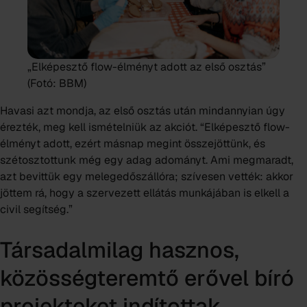
„Elképesztő flow-élményt adott az első osztás”
(Fotó: BBM)
Havasi azt mondja, az első osztás után mindannyian úgy
érezték, meg kell ismételniük az akciót. “Elképesztő flow-
élményt adott, ezért másnap megint összejöttünk, és
szétosztottunk még egy adag adományt. Ami megmaradt,
azt bevittük egy melegedőszállóra; szívesen vették: akkor
jöttem rá, hogy a szervezett ellátás munkájában is elkell a
civil segítség.”
Társadalmilag hasznos,
közösségteremtő erővel bíró
projekteket indítottak