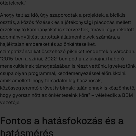
ötleteknek.”
Ahogy telt az idő, úgy szaporodtak a projektek, a biciklis
osztás, a közös főzések és a jótékonysági piacozás mellett
érzékenyítő kampányokat is szerveztek, túrával egybekötött
adománygyűjtést tartottak állatmenhelyek számára, a
hajléktalan embereket és az önkénteseiket,
szimpatizánsaikat összehozó pikniket rendeztek a városban.
“2015-ben a szíriai, 2022-ben pedig az ukrajnai háború
menekültjeinek támogatásában is részt vettünk. Igyekeztünk
csupa olyan programmal, kezdeményezéssel előrukkolni,
amik amellett, hogy társadalmilag hasznosak,
közösségteremtő erővel is bírnak; talán ennek is köszönhető,
hogy gyorsan nőtt az önkénteseink köre” – vélekedik a BBM
vezetője.
Fontos a hatásfokozás és a
hatásmérés