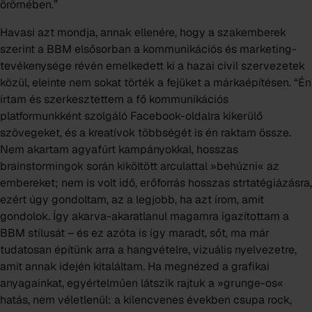
örömében.”
Havasi azt mondja, annak ellenére, hogy a szakemberek
szerint a BBM elsősorban a kommunikációs és marketing-
tevékenysége révén emelkedett ki a hazai civil szervezetek
közül, eleinte nem sokat törték a fejüket a márkaépítésen. “Én
írtam és szerkesztettem a fő kommunikációs
platformunkként szolgáló Facebook-oldalra kikerülő
szövegeket, és a kreatívok többségét is én raktam össze.
Nem akartam agyafúrt kampányokkal, hosszas
brainstormingok során kiköltött arculattal »behúzni« az
embereket; nem is volt idő, erőforrás hosszas strtatégiázásra,
ezért úgy gondoltam, az a legjobb, ha azt írom, amit
gondolok. Így akarva-akaratlanul magamra igazítottam a
BBM stílusát – és ez azóta is így maradt, sőt, ma már
tudatosan építünk arra a hangvételre, vizuális nyelvezetre,
amit annak idején kitaláltam. Ha megnézed a grafikai
anyagainkat, egyértelműen látszik rajtuk a »grunge-os«
hatás, nem véletlenül: a kilencvenes években csupa rock,