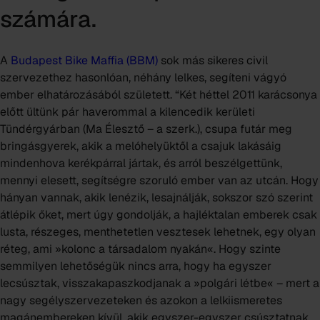
számára.
A
Budapest Bike Maffia (BBM)
sok más sikeres civil
szervezethez hasonlóan, néhány lelkes, segíteni vágyó
ember elhatározásából született. “Két héttel 2011 karácsonya
előtt ültünk pár haverommal a kilencedik kerületi
Tündérgyárban
(Ma
Élesztő
– a szerk.), csupa futár meg
bringásgyerek, akik a melóhelyüktől a csajuk lakásáig
mindenhova kerékpárral jártak, és arról beszélgettünk,
mennyi elesett, segítségre szoruló ember van az utcán. Hogy
hányan vannak, akik lenézik, lesajnálják, sokszor szó szerint
átlépik őket, mert úgy gondolják, a hajléktalan emberek csak
lusta, részeges, menthetetlen vesztesek lehetnek, egy olyan
réteg, ami »kolonc a társadalom nyakán«. Hogy szinte
semmilyen lehetőségük nincs arra, hogy ha egyszer
lecsúsztak, visszakapaszkodjanak a »polgári létbe« – mert a
nagy segélyszervezeteken és azokon a lelkiismeretes
magánembereken kívül, akik egyszer-egyszer csúsztatnak