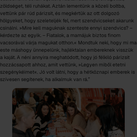
zöldséget, téli ruhákat. Aztán lementünk a közeli boltba,
vettünk pár rúd párizsit, és megkértük az ott dolgozó
hölgyeket, hogy szeleteljék fel, mert szendvicseket akarunk
csinálni. »Mire kell maguknak szenteste ennyi szendvics? –
kérdezte az egyik. – Fiatalok, a mamájuk biztos finom
vacsorával várja magukat otthon.« Mondtuk neki, hogy mi ma
este máshogy ünnepelünk, hajléktalan embereknek visszük
a kaját. A néni annyira meghatódott, hogy jó félkiló párizsit
hozzácsapott ahhoz, amit vettünk, »Legyen miből etetni
szegénykéimet«. Jó volt látni, hogy a hétköznapi emberek is
szívesen segítenek, ha alkalmuk van rá.”