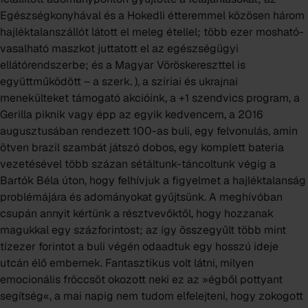
Egészségkonyhával és a Hokedli étteremmel közösen három
hajléktalanszállót látott el meleg étellel; több ezer mosható-
vasalható maszkot juttatott el az egészségügyi
ellátórendszerbe; és a Magyar Vöröskereszttel is
együttműködött – a szerk. ), a szíriai és ukrajnai
menekülteket támogató akcióink, a +1 szendvics program, a
Gerilla piknik vagy épp az egyik kedvencem, a 2016
augusztusában rendezett 100-as buli, egy felvonulás, amin
ötven brazil szambát játszó dobos, egy komplett bateria
vezetésével több százan sétáltunk-táncoltunk végig a
Bartók Béla úton, hogy felhívjuk a figyelmet a hajléktalanság
problémájára és adományokat gyűjtsünk. A meghívóban
csupán annyit kértünk a résztvevőktől, hogy hozzanak
magukkal egy százforintost; az így összegyűlt több mint
tízezer forintot a buli végén odaadtuk egy hosszú ideje
utcán élő embernek. Fantasztikus volt látni, milyen
emocionális fröccsöt okozott neki ez az »égből pottyant
segítség«, a mai napig nem tudom elfelejteni, hogy zokogott