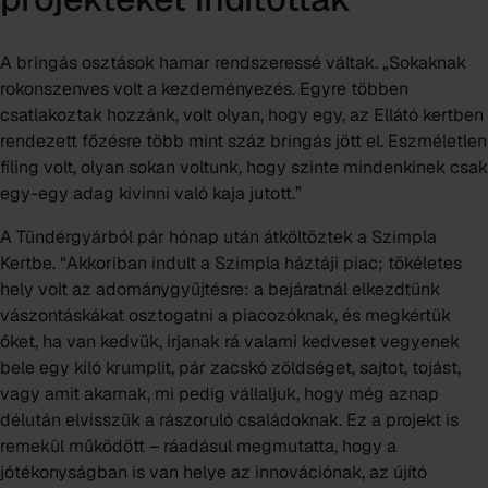
A bringás osztások hamar rendszeressé váltak. „Sokaknak
rokonszenves volt a kezdeményezés. Egyre többen
csatlakoztak hozzánk, volt olyan, hogy egy, az
Ellátó kertben
rendezett főzésre több mint száz bringás jött el. Eszméletlen
fíling volt, olyan sokan voltunk, hogy szinte mindenkinek csak
egy-egy adag kivinni való kaja jutott.”
A Tündérgyárból pár hónap után átköltöztek a
Szimpla
Kertbe
. “Akkoriban indult a Szimpla háztáji piac; tökéletes
hely volt az adománygyűjtésre: a bejáratnál elkezdtünk
vászontáskákat osztogatni a piacozóknak, és megkértük
őket, ha van kedvük, írjanak rá valami kedveset vegyenek
bele egy kiló krumplit, pár zacskó zöldséget, sajtot, tojást,
vagy amit akarnak, mi pedig vállaljuk, hogy még aznap
délután elvisszük a rászoruló családoknak. Ez a projekt is
remekül működött – ráadásul megmutatta, hogy a
jótékonyságban is van helye az innovációnak, az újító