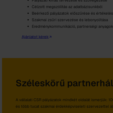
Pályázati kiírás tervezése és szövegezése
Célzott megszólítás az adatbázisunkból
Beérkező pályázatok előszűrése és értékelé
Szakmai zsűri szervezése és lebonyolítása
Eredménykommunikáció, partnerségi anyago
Ajánlatot kérek
Széleskörű partnerhá
A vállalati CSR pályázatok mindkét oldalát ismerjük: 1
és több tucat szakmai érdekképviseleti szervezettel á