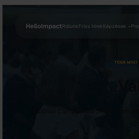
Ugrás
a
tartalomhoz
HelloImpact
Rólunk
Friss hírek
Képzések
Pro
TÖBB MINT
Vá
Vállalati CSR pályázatok teljes lebony
a