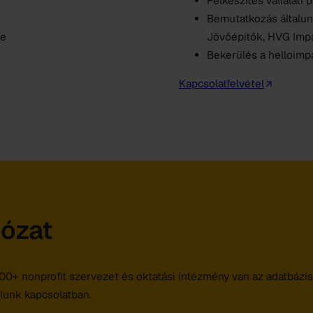
Felkészítés vállalati 
Bemutatkozás általu
se
Jövőépítők, HVG Impac
Bekerülés a helloimp
k
Kapcsolatfelvétel
lózat
000+ nonprofit szervezet és oktatási intézmény van az adatbázis
llunk kapcsolatban.