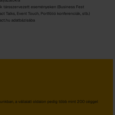
pályázatokra
nk társszervezett eseményeken (Business Fest
t Talks, Event Touch, Portfólió konferenciák, stb.)
act.hu adatbázisába
unkban, a vállalati oldalon pedig több mint 200 céggel