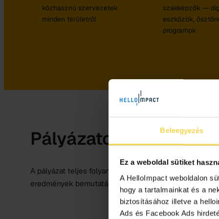
közhasznú szervezetek
szakképzők — digi
minden területről
eszközök, ösztönd
programok
Beleegyezés
Pályázatok teljeskörű
Ez a weboldal sütiket haszn
A pályázat teljes folyamatát végigvisszük: (ESG, kett
A HelloImpact weboldalon sü
eredmények bemutatásáig. Minden pályázat egyedi, de 
hogy a tartalmainkat és a ne
biztosításához illetve a hell
Ads és Facebook Ads hirdetés