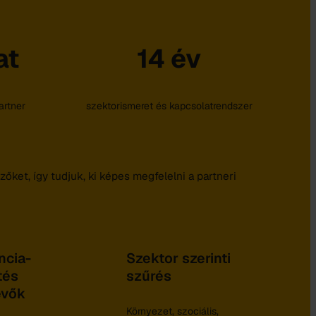
at
14 év
artner
szektorismeret és kapcsolatrendszer
ket, így tudjuk, ki képes megfelelni a partneri
ncia-
Szektor szerinti
tés
szűrés
evők
Környezet, szociális,