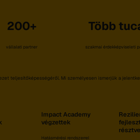
200+
Több tuc
vállalati partner
szakmai érdekképviseleti p
t teljesítőképességéről. Mi személyesen ismerjük a jelentkező
Impact Academy
Rezilie
k
végzettek
fejlesz
résztv
,
Hatásmérési rendszerrel