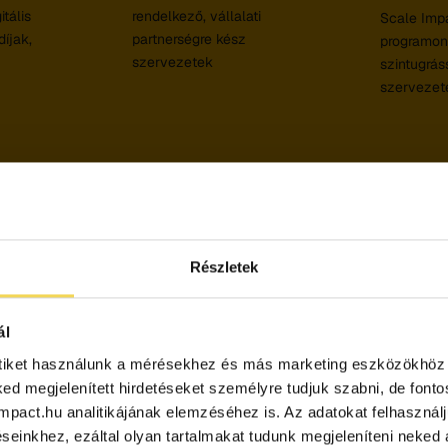
tális
rendelkező, vállalati
Scale Impa
íjak,
partnerségre kész
programon
szervezetek
szintugrás
szervezet
Részletek
 lebonyolításának folyam
ál
ős lényegességi szempontoknak megfelelő) koncepció alkotástól 
tiket használunk a mérésekhez és más marketing eszközökhöz 
a folyamat logikája mindig ugyanaz — egyedi ajánlatot adunk, a
ked megjelenített hirdetéseket személyre tudjuk szabni, de font
oimpact.hu analitikájának elemzéséhez is. Az adatokat felhasznál
einkhez, ezáltal olyan tartalmakat tudunk megjeleníteni neked a