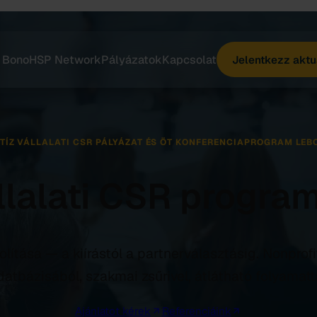
 Bono
HSP Network
Pályázatok
Kapcsolat
Jelentkezz aktu
 TÍZ VÁLLALATI CSR PÁLYÁZAT ÉS ÖT KONFERENCIAPROGRAM LEB
llalati CSR progra
olítása — a kiírástól a partnerválasztásig. Nonpro
datbázisából, szakmai zsűrivel, átlátható folyamatta
Ajánlatot kérek
Referenciáink