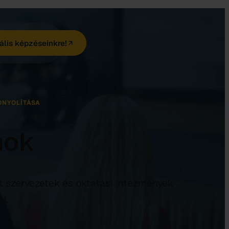
ális képzéseinkre!
ONYOLÍTÁSA
mok
fit szervezetek és oktatási intézmények
l.