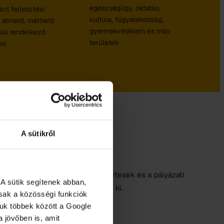
egészségügy, oktatás,
ct fejlesztési
kultúra, fogyatékosság,
 átment, mérhető
gyermekvédelem és más
sal rendelkező
területek
ek
A sütikről
ata
és kiírás megtervezésétől a nyertesek és a pályázati
A sütik segítenek abban,
 részleteket közösen dolgozzuk ki.
osak a közösségi funkciók
juk többek között a Google
 jövőben is, amit