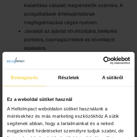
kialakítása vállalati megrendelők számára. A
szolgáltatások értékajánlatának
megfogalmazása céges nyelven.
Javaslat az ajánlat struktúrájára, belépési
pontokra, csomagszintekre és következő
lépésekre.
A megkeresési logika kialakítása: kiket,
milyen üzenettel, milyen csatornán és milyen
sorrendben érdemes elérni.
Beleegyezés
Részletek
A sütikről
Egyszerű mérési pontok meghatározása:
megkeresések, válaszok, egyeztetések,
ajánlatok, megrendelések, partnerségek.
Ez a weboldal sütiket használ
Rövid tudásátadás arról, hogyan tudja a
A HelloImpact weboldalon sütiket használunk a
mérésekhez és más marketing eszközökhöz A sütik
szervezet később önállóan is fenntartani és
segítenek abban, hogy a tartalmainkat és a neked
fejleszteni a céges értékesítési folyamatot.
megjelenített hirdetéseket személyre tudjuk szabni, de