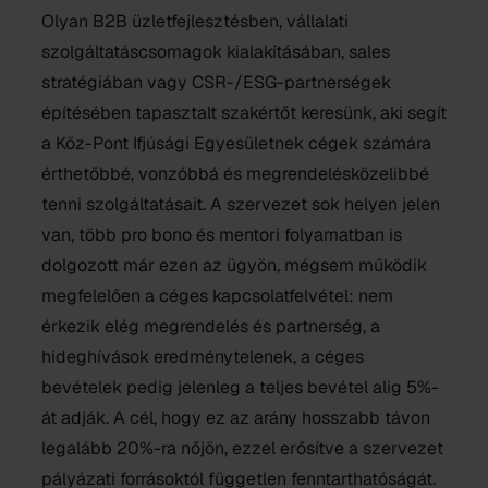
Olyan B2B üzletfejlesztésben, vállalati
szolgáltatáscsomagok kialakításában, sales
stratégiában vagy CSR-/ESG-partnerségek
építésében tapasztalt szakértőt keresünk, aki segít
a Köz-Pont Ifjúsági Egyesületnek cégek számára
érthetőbbé, vonzóbbá és megrendelésközelibbé
tenni szolgáltatásait. A szervezet sok helyen jelen
van, több pro bono és mentori folyamatban is
dolgozott már ezen az ügyön, mégsem működik
megfelelően a céges kapcsolatfelvétel: nem
érkezik elég megrendelés és partnerség, a
hideghívások eredménytelenek, a céges
bevételek pedig jelenleg a teljes bevétel alig 5%-
át adják. A cél, hogy ez az arány hosszabb távon
legalább 20%-ra nőjön, ezzel erősítve a szervezet
pályázati forrásoktól független fenntarthatóságát.