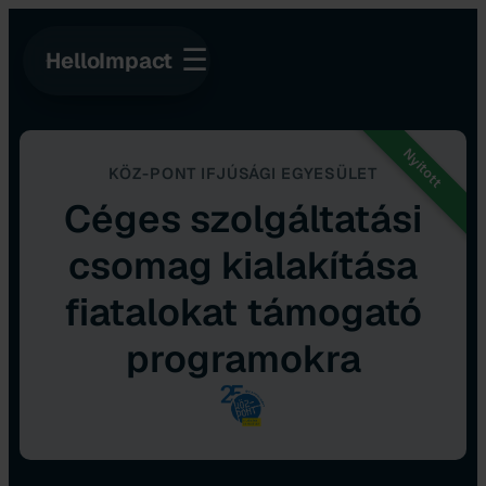
☰
HelloImpact
Nyitott
KÖZ-PONT IFJÚSÁGI EGYESÜLET
Céges szolgáltatási
csomag kialakítása
fiatalokat támogató
programokra