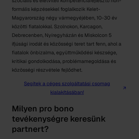
szociális és életviteli kompetenciafejlesztő non-
formális képzésekkel foglalkozik Kelet-
Magyarország négy vármegyéjében, 10-30 év
közötti fiatalokkal. Szolnokon, Karcagon,
Debrecenben, Nyíregyházán és Miskolcon 5
ifjúsági irodát és közösségi teret tart fenn, ahol a
fiatalok önbizalma, együttműködési készsége,
kritikai gondolkodása, problémamegoldása és
közösségi részvétele fejlődhet.
Segítek a céges szolgáltatási csomag
kialakításában!
Milyen pro bono
tevékenységre keresünk
partnert?