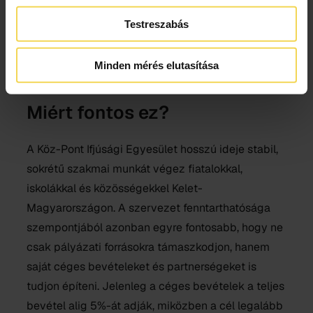
cégnek, hogyan lehet megrendelni, és milyen
Testreszabás
folyamat vezet az első kapcsolatfelvételtől a
partnerségig.
Minden mérés elutasítása
Segítek a Köz-Pont Ifjúsági Egyesületnek!
Miért fontos ez?
A Köz-Pont Ifjúsági Egyesület hosszú ideje stabil,
sokrétű szakmai munkát végez fiatalokkal,
iskolákkal és közösségekkel Kelet-
Magyarországon. A szervezet fenntarthatósága
szempontjából azonban egyre fontosabb, hogy ne
csak pályázati forrásokra támaszkodjon, hanem
saját céges bevételeket és partnerségeket is
tudjon építeni. Jelenleg a céges bevételek a teljes
bevétel alig 5%-át adják, miközben a cél legalább