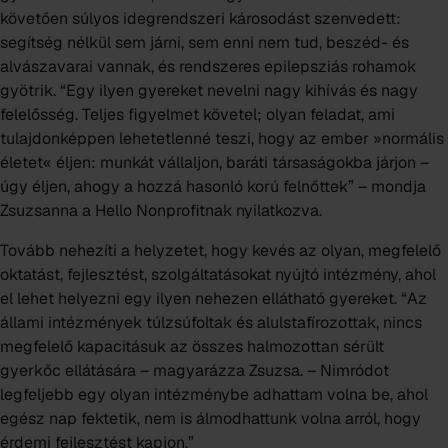
követően súlyos idegrendszeri károsodást szenvedett:
segítség nélkül sem járni, sem enni nem tud, beszéd- és
alvászavarai vannak, és rendszeres epilepsziás rohamok
gyötrik. “Egy ilyen gyereket nevelni nagy kihívás és nagy
felelősség. Teljes figyelmet követel; olyan feladat, ami
tulajdonképpen lehetetlenné teszi, hogy az ember »normális
életet« éljen: munkát vállaljon, baráti társaságokba járjon –
úgy éljen, ahogy a hozzá hasonló korú felnőttek” – mondja
Zsuzsanna a Hello Nonprofitnak nyilatkozva.
Tovább nehezíti a helyzetet, hogy kevés az olyan, megfelelő
oktatást, fejlesztést, szolgáltatásokat nyújtó intézmény, ahol
el lehet helyezni egy ilyen nehezen ellátható gyereket. “Az
állami intézmények túlzsúfoltak és alulstafírozottak, nincs
megfelelő kapacitásuk az összes halmozottan sérült
gyerkőc ellátására – magyarázza Zsuzsa. – Nimródot
legfeljebb egy olyan intézménybe adhattam volna be, ahol
egész nap fektetik, nem is álmodhattunk volna arról, hogy
érdemi fejlesztést kapjon.”