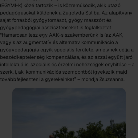
(EGYMI-k) közé tartozik – is közreműködik, akik utazó
pedagógusokat küldenek a
Zugolyda Suliba
. Az alapítvány
saját forrásból gyógytornászt, gyógy masszőrt és
gyógypedagógiai asszisztenseket is foglalkoztat.
“Hamarosan lesz egy AAK-s szakemberünk is (az AAK,
vagyis az augmentatív és alternatív kommunikáció a
gyógypedagógia egyik speciális területe, amelynek célja a
beszédképtelenség kompenzálása, és az azzal együtt járó
intellektuális, szociális és érzelmi nehézségek enyhítése – a
szerk. ), aki kommunikációs szempontból igyekszik majd
továbbfejleszteni a gyerekeinket” – mondja Zsuzsanna.