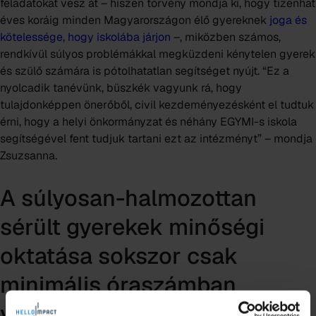
feladatokat vesz át – hiszen törvény mondja ki, hogy tizenhat
éves koráig minden Magyarországon élő gyereknek
joga és
kötelessége, hogy iskolába járjon
–, miközben számos,
rendkívül súlyos problémákkal megküzdeni kénytelen gyerek
és szülő számára is pótolhatatlan segítséget nyújt. “Ez a
nyolcadik tanévünk, büszkék vagyunk rá, hogy
tulajdonképpen önerőből, civil kezdeményezésként el tudtuk
érni, hogy a helyi önkormányzat és néhány EGYMI-s iskola
segítségével fent tudjuk tartani ezt az intézményt” – mondja
Zsuzsanna.
A súlyosan-halmozottan
sérült gyerekek minőségi
oktatása sokszor csak
minimális óraszámban
valósul meg