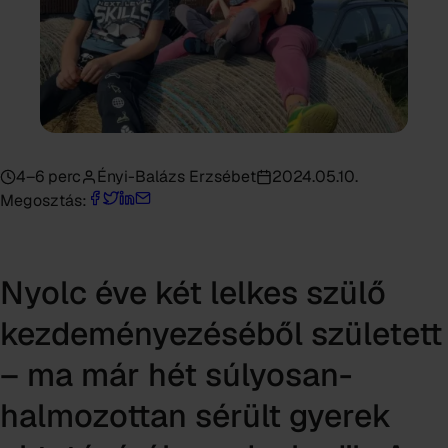
4–6 perc
Ényi-Balázs Erzsébet
2024.05.10.
Megosztás:
Nyolc éve két lelkes szülő
kezdeményezéséből született
– ma már hét súlyosan-
halmozottan sérült gyerek