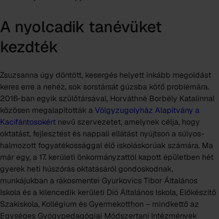
A nyolcadik tanévüket
kezdték
Zsuzsanna úgy döntött, kesergés helyett inkább megoldást
keres erre a nehéz, sok sorstársát gúzsba kötő problémára.
2016-ban egyik szülőtársával, Horváthné Borbély Katalinnal
közösen megalapították a
Völgyzugolyház Alapítvány a
Kacifántosokért
nevű szervezetet, amelynek célja, hogy
oktatást, fejlesztést és nappali ellátást nyújtson a súlyos-
halmozott fogyatékossággal élő iskoláskorúak számára. Ma
már egy, a 17. kerületi önkormányzattól kapott épületben hét
gyerek heti húszórás oktatásáról gondoskodnak,
munkájukban a rákosmentei
Gyurkovics Tibor Általános
Iskola
és a kilencedik kerületi
Dió Általános Iskola, Előkészítő
Szakiskola, Kollégium és Gyermekotthon
– mindkettő az
Egységes Gyógypedagógiai Módszertani Intézmények