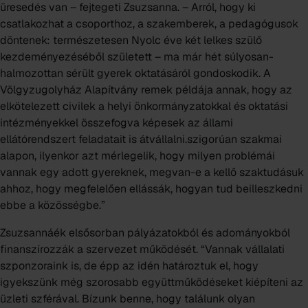
üresedés van – fejtegeti Zsuzsanna. – Arról, hogy ki
csatlakozhat a csoporthoz, a szakemberek, a pedagógusok
döntenek: természetesen Nyolc éve két lelkes szülő
kezdeményezéséből született – ma már hét súlyosan-
halmozottan sérült gyerek oktatásáról gondoskodik. A
Völgyzugolyház Alapítvány remek példája annak, hogy az
elkötelezett civilek a helyi önkormányzatokkal és oktatási
intézményekkel összefogva képesek az állami
ellátórendszert feladatait is átvállalni.szigorúan szakmai
alapon, ilyenkor azt mérlegelik, hogy milyen problémái
vannak egy adott gyereknek, megvan-e a kellő szaktudásuk
ahhoz, hogy megfelelően ellássák, hogyan tud beilleszkedni
ebbe a közösségbe.”
Zsuzsannáék elsősorban pályázatokból és adományokból
finanszírozzák a szervezet működését. “Vannak vállalati
szponzoraink is, de épp az idén határoztuk el, hogy
igyekszünk még szorosabb együttműködéseket kiépíteni az
üzleti szférával. Bízunk benne, hogy találunk olyan