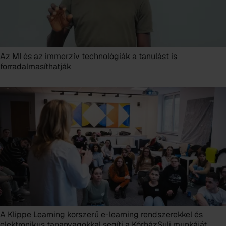
Az MI és az immerzív technológiák a tanulást is
forradalmasíthatják
A Klippe Learning korszerű e-learning rendszerekkel és
elektronikus tananyagokkal segíti a KórházSuli munkáját