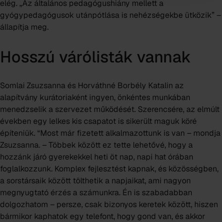
elég. „Az általános pedagógushiány mellett a
gyógypedagógusok utánpótlása is nehézségekbe ütközik” –
állapítja meg.
Hosszú várólisták vannak
Somlai Zsuzsanna és Horváthné Borbély Katalin az
alapítvány kurátoriaként ingyen, önkéntes munkában
menedzselik a szervezet működését. Szerencsére, az elmúlt
években egy lelkes kis csapatot is sikerült maguk köré
építeniük. “Most már fizetett alkalmazottunk is van – mondja
Zsuzsanna. – Többek között ez tette lehetővé, hogy a
hozzánk járó gyerekekkel heti öt nap, napi hat órában
foglalkozzunk. Komplex fejlesztést kapnak, és közösségben,
a sorstársaik között tölthetik a napjaikat, ami nagyon
megnyugtató érzés a számunkra. Én is szabadabban
dolgozhatom – persze, csak bizonyos keretek között, hiszen
bármikor kaphatok egy telefont, hogy gond van, és akkor