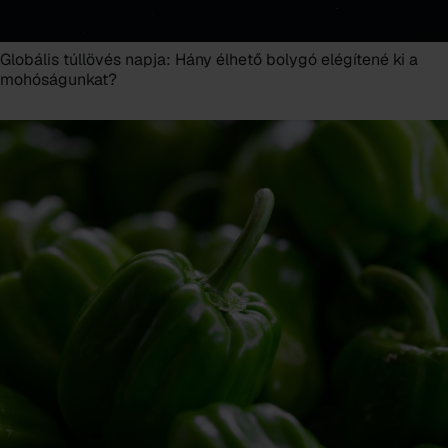
Globális túllövés napja: Hány élhető bolygó elégítené ki a
mohóságunkat?