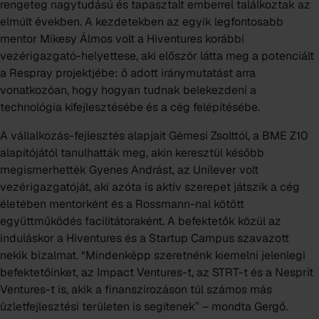
rengeteg nagytudású és tapasztalt emberrel találkoztak az
elmúlt években. A kezdetekben az egyik legfontosabb
mentor Mikesy Álmos volt a
Hiventures
korábbi
vezérigazgató-helyettese, aki először látta meg a potenciált
a Respray projektjébe: ő adott iránymutatást arra
vonatkozóan, hogy hogyan tudnak belekezdeni a
technológia kifejlesztésébe és a cég felépítésébe.
A vállalkozás-fejlesztés alapjait Gémesi Zsolttól, a
BME Z10
alapítójától tanulhatták meg, akin keresztül később
megismerhették Gyenes Andrást, az
Unilever
volt
vezérigazgatóját, aki azóta is aktív szerepet játszik a cég
életében mentorként és a
Rossmann-nal
kötött
együttműködés facilitátoraként. A befektetők közül az
induláskor a Hiventures és a
Startup Campus
szavazott
nekik bizalmat. “Mindenképp szeretnénk kiemelni jelenlegi
befektetőinket, az
Impact Ventures-t
, az
STRT-t
és a
Nesprit
Ventures-t
is, akik a finanszírozáson túl számos más
üzletfejlesztési területen is segítenek” – mondta Gergő.