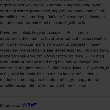
terjeszkedésüket, és 2025 harmadik negyedévéig olyan
érettségi szintre jussanak el, hogy be tudjanak vonni újabb
kétmillió eurót (lehetőleg külföldi VC-k szerepvállalásával),
amiből piacra tudnak lépni más országokban is.
Rövidtávú céljuk, hogy idén ősszel a Rossmann-nal
együttműködve harminc további automatát helyezzenek ki,
amik a tervek szerint már nem csak Budapesten, hanem
vidéki nagyvárosokban is elérhetőek lesznek. Több márkával
is szeretnének együttműködést kötni: az remélik, így még
több vásárlót tudnak majd megszólítani. A közeljövőben
szeretnék megkezdeni első külföldi pilotjukat is, úgy érzik, jó
esélyekkel indulnak, hiszen mind a kereskedők, mind a
márkák, mind a fogyasztók oldaláról egyre nagyobb az
érdeklődés újratölthető kozmetikai termékek iránt.
Megosztás: