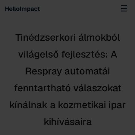
☰
HelloImpact
Tinédzserkori álmokból
világelső fejlesztés: A
Respray automatái
fenntartható válaszokat
kínálnak a kozmetikai ipar
kihívásaira