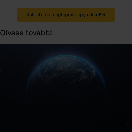
Kattints és meglepünk egy cikkel!
Olvass tovább!