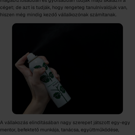
magabiztosabban és gyorsabban tudják majd skálázni a
céget; de azt is tudják, hogy rengeteg tanulnivalójuk van,
hiszen még mindig kezdő vállalkozónak számítanak.
A vállakozás elindításában nagy szerepet játszott egy-egy
mentor, befektető munkája, tanácsa, együttműködése,