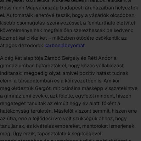
amelyeket kozmetikai kiskereskedelmi láncok, elsőként a
Rossmann Magyarország budapesti áruházaiban helyeztek
el. Automatáik lehetővé teszik, hogy a vásárlók olcsóbban,
kisebb csomagolás-szennyezéssel, a fenntartható életvitel
követelményeinek megfelelően szerezhessék be kedvenc
kozmetikai cikkeiket – miközben ötödére csökkentik az
átlagos dezodorok
karbonlábnyomát
.
A cég két alapítója Zámbó Gergely és Réti Andor a
gimnáziumban határozták el, hogy közös vállalkozást
indítanak: mégpedig olyat, amivel pozitív hatást tudnak
elérni a társadalomban és a környezetben is. Amikor
megkérdeztük Gergőt, mit csinálna másképp visszatekintve
a gimnáziumi évekre, azt felelte, egyfelől mindent, hiszen
rengeteget tanultak az elmúlt négy év alatt, főként a
hatékonyság területén. Másfelől viszont semmit, hiszen erre
az útra, erre a fejlődési ívre volt szükségük ahhoz, hogy
tanuljanak, és kivételes embereket, mentorokat ismerjenek
meg. Úgy érzik, tapasztalataik segítségével