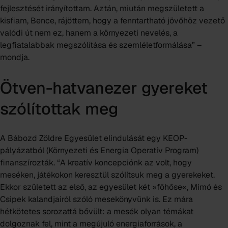
fejlesztését irányítottam. Aztán, miután megszületett a
kisfiam, Bence, rájöttem, hogy a fenntartható jövőhöz vezető
valódi út nem ez, hanem a környezeti nevelés, a
legfiatalabbak megszólítása és szemléletformálása” –
mondja.
Ötven-hatvanezer gyereket
szólítottak meg
A Bábozd Zöldre Egyesület elindulását egy KEOP-
pályázatból (Környezeti és Energia Operatív Program)
finanszírozták. “A kreatív koncepciónk az volt, hogy
meséken, játékokon keresztül szólítsuk meg a gyerekeket.
Ekkor született az első, az egyesület két »főhőse«,
Mimó és
Csipek
kalandjairól szóló mesekönyvünk is. Ez mára
hétkötetes sorozattá bővült: a mesék olyan témákat
dolgoznak fel, mint a megújuló energiaforrások, a