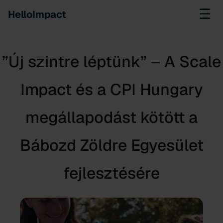
☰
HelloImpact
”Új szintre léptünk” – A Scale
Impact és a CPI Hungary
megállapodást kötött a
Bábozd Zöldre Egyesület
fejlesztésére