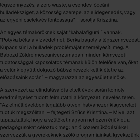
légszennyezés, a zero waste, a csendes-óceáni
hulladéksziget, a közösség szerepe, az elidegenedés, vagy
az egyéni cselekvés fontossága” – sorolja Krisztina.
Az egyes témaköröknek saját “kabalafigurái” vannak.
“Potyka béka a vízvédelmet, Berka bagoly a légszennyezést,
Kupacs süni a hulladék problémáját személyesíti meg. A
Bábozd Zöldre meseuniverzumában minden környezeti
tudatossággal kapcsolatos témának külön felelőse van, őket
a velünk együtt dolgozó bábszínészek keltik életre az
előadásaink során” – magyarázza az egyesület elnöke.
A szervezet az elindulása óta eltelt évek során komoly
eredményeket tudott felmutatni a környezeti nevelés terén.
“Az elmúlt években legalább ötven-hatvanezer kisgyereket
tudtuk megszólítani – fejtegeti Szűcs Krisztina. – Mivel azt
tapasztaltuk, hogy a szülőket nagyon nehezen érjük el, a
pedagógusokat céloztuk meg: az ő közreműködésükkel
szervezzük a gyerekeknek szóló programjainkat. Igyekszünk