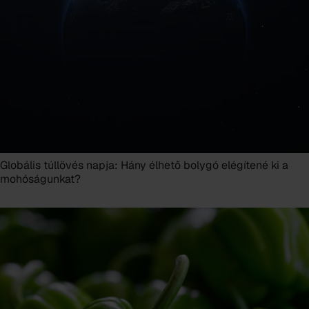
Globális túllövés napja: Hány élhető bolygó elégítené ki a
mohóságunkat?