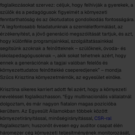
foglalkozásokat szervez: céljuk, hogy felhívják a gyerekek, a
szülők és a pedagógusok figyelmét a környezeti
fenntarthatóság és az ökotudatos gondolkodás fontosságára.
“A legfontosabb feladatunknak a szemléletformálást, az
érzékenyítést, a jövő generáció megszólítását tartjuk, és azt,
hogy különféle programjainkkal, szolgáltatásainkkal
segítsünk azoknak a felnőtteknek – szülőknek, óvoda- és
iskolapedagógusoknak –, akik sokat tehetnek azért, hogy
ennek a generációnak a tagjai valóban felelős és
környezettudatos felnőttekké cseperedjenek” – mondja
Szűcs Krisztina környezetmérnök, az egyesület elnöke.
Krisztina sikeres karriert adott fel azért, hogy a környezeti
neveléssel foglalkozhasson. “Egy multinacionális vállalatnál
dolgoztam, és már nagyon fiatalon magas pozícióba
kerültem. Az Egyesült Államokban többek között
környezetirányítással, minőségirányítással,
CSR-ral
foglalkoztam; huszonöt évesen egy auditor csapat élén
háromezer cég környezeti teljesítményének monitorozását,