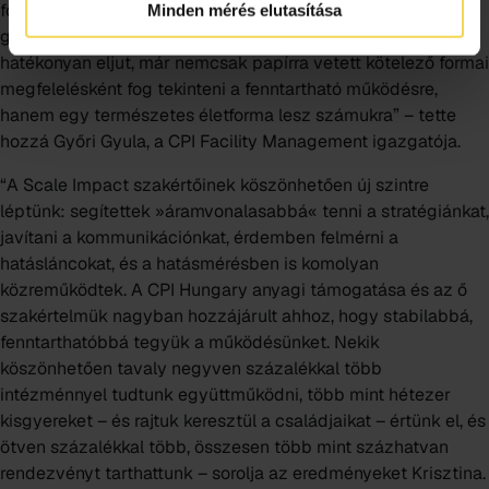
fórumot a házainkban. Abban hiszünk, hogy a jövő
Minden mérés elutasítása
generációja, akikhez a Bábozd Zöldre Egyesület is
hatékonyan eljut, már nemcsak papírra vetett kötelező formai
megfelelésként fog tekinteni a fenntartható működésre,
hanem egy természetes életforma lesz számukra” – tette
hozzá Győri Gyula, a CPI Facility Management igazgatója.
“A Scale Impact szakértőinek köszönhetően új szintre
léptünk: segítettek »áramvonalasabbá« tenni a stratégiánkat,
javítani a kommunikációnkat, érdemben felmérni a
hatásláncokat, és a hatásmérésben is komolyan
közreműködtek. A CPI Hungary anyagi támogatása és az ő
szakértelmük nagyban hozzájárult ahhoz, hogy stabilabbá,
fenntarthatóbbá tegyük a működésünket. Nekik
köszönhetően tavaly negyven százalékkal több
intézménnyel tudtunk együttműködni, több mint hétezer
kisgyereket – és rajtuk keresztül a családjaikat – értünk el, és
ötven százalékkal több, összesen több mint százhatvan
rendezvényt tarthattunk – sorolja az eredményeket Krisztina.