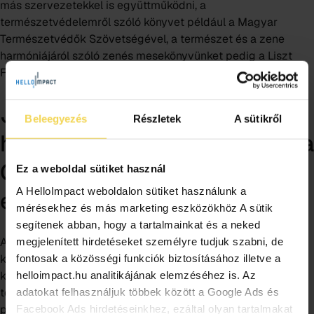
más szervezetekkel is együttműködni, a
természetvédelemről szóló könyvet például a Magyar
Természetvédők Szövetségével, a természet és a zene
harmóniájáról szóló zenés mesekönyvünket pedig a Liszt
Ferenc Kamarazenekarral közösen készítettük el.”
Jelentős
Beleegyezés
Részletek
A sütikről
hatékonyságnövelést hozott a
CPI Hungary-val való
Ez a weboldal sütiket használ
A HelloImpact weboldalon sütiket használunk a
együttműködés
mérésekhez és más marketing eszközökhöz A sütik
segítenek abban, hogy a tartalmainkat és a neked
A Bábozd Zöldre 2023-ban csatlakozott a
Scale Impact
megjelenített hirdetéseket személyre tudjuk szabni, de
kétéves komplex fejlesztési programjához, amelynek
fontosak a közösségi funkciók biztosításához illetve a
keretében a
CPI Hungary
támogatásával fejleszthetik
helloimpact.hu analitikájának elemzéséhez is. Az
tovább a szervezetüket, a tevékenységeiket és a
adatokat felhasználjuk többek között a Google Ads és
programjaikat.
Facebook Ads hirdetéseinkhez, ezáltal olyan tartalmakat