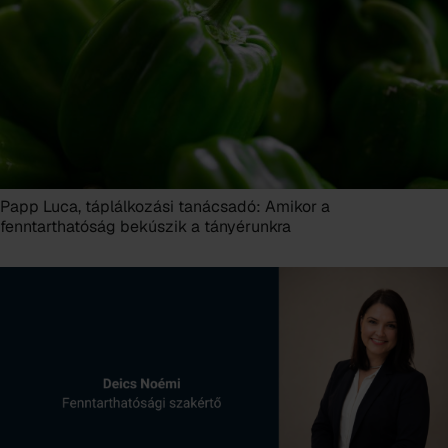
Papp Luca, táplálkozási tanácsadó: Amikor a
fenntarthatóság bekúszik a tányérunkra