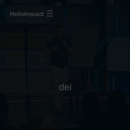
☰
HelloImpact
dei