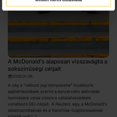
A McDonald’s alaposan visszavágta a
sokszínűségi céljait
2025.01.06.
A cég a “változó jogi környezetre” hivatkozik;
sajtóértesülések szerint a konzervatív aktivisták
nyomására vonja vissza a vállalatvezetésre
vonatkozó DEI-céljait. A Reuters egy, a McDonald’s
alkalmazottaknak és a franchise-tulajdonosoknak
küldött nyílt […]