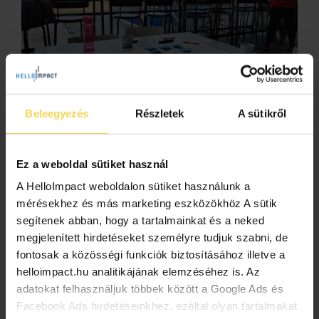
A nonprofit szaktudás respektje
Beleegyezés
Részletek
A sütikről
2025.03.08.
Az inkluzív foglalkoztatás terén dolgozó nonprofit
szervezetekkel tartott tapasztalatcserét az IKEA
Ez a weboldal sütiket használ
Magyarország. A megváltozott munkaképességű
A HelloImpact weboldalon sütiket használunk a
személyek foglalkoztatása fontos területe a
mérésekhez és más marketing eszközökhöz A sütik
vállalatok fenntarthatósági törekvéseinek. E
segítenek abban, hogy a tartalmainkat és a neked
területen Magyarországon élen jár az IKEA, […]
megjelenített hirdetéseket személyre tudjuk szabni, de
fontosak a közösségi funkciók biztosításához illetve a
dei
foglalkoztatás
ikea
Scale Impact
helloimpact.hu analitikájának elemzéséhez is. Az
adatokat felhasználjuk többek között a Google Ads és
Facebook Ads hirdetéseinkhez, ezáltal olyan tartalmakat