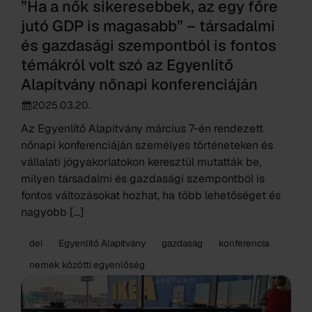
”Ha a nők sikeresebbek, az egy főre
jutó GDP is magasabb” – társadalmi
és gazdasági szempontból is fontos
témákról volt szó az Egyenlítő
Alapítvány nőnapi konferenciáján
2025.03.20.
Az Egyenlítő Alapítvány március 7-én rendezett
nőnapi konferenciáján személyes történeteken és
vállalati jógyakorlatokon keresztül mutatták be,
milyen társadalmi és gazdasági szempontból is
fontos változásokat hozhat, ha több lehetőséget és
nagyobb […]
dei
Egyenlítő Alapítvány
gazdaság
konferencia
nemek közötti egyenlőség