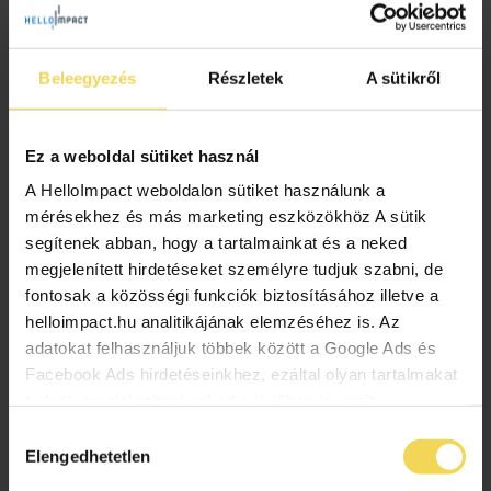
harcban
2025.01.24.
Beleegyezés
Részletek
A sütikről
Kanadai kutatók szerint a klímaváltozással
kapcsolatos, gyakran politikai meggyőződések által
táplált összeesküvés-elméletek nagyban
Ez a weboldal sütiket használ
megnehezítik a hiteles információk átadását – és
ezzel a globális felmelegedés elleni harcot. A
A HelloImpact weboldalon sütiket használunk a
megoldás az erőteljesebb […]
mérésekhez és más marketing eszközökhöz A sütik
segítenek abban, hogy a tartalmainkat és a neked
internet
klímaváltozás
összeesküvés-elméletek
megjelenített hirdetéseket személyre tudjuk szabni, de
zuckerberg
fontosak a közösségi funkciók biztosításához illetve a
helloimpact.hu analitikájának elemzéséhez is. Az
adatokat felhasználjuk többek között a Google Ads és
Facebook Ads hirdetéseinkhez, ezáltal olyan tartalmakat
tudunk megjeleníteni neked a jövőben is, amit
érdekesnek vagy hasznosnak találhatsz. Ennek a
Hozzájárulás
biztosításához arra kérünk, hogy engedd meg
Elengedhetetlen
kiválasztása
számunkra minden mérés használatát. Természetesen