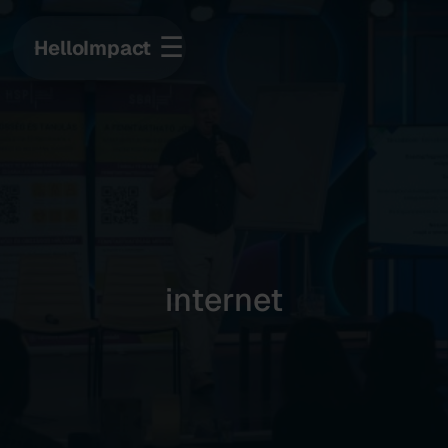
☰
HelloImpact
internet