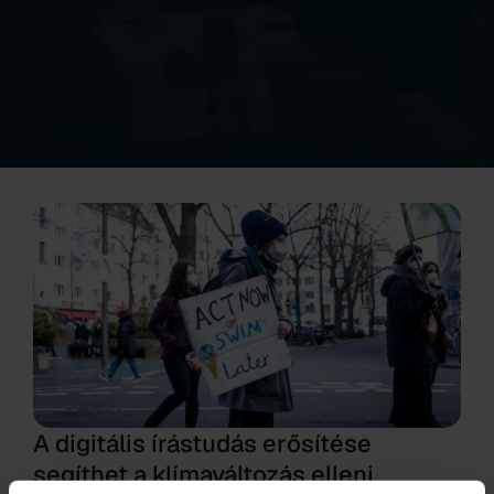
A digitális írástudás erősítése
segíthet a klímaváltozás elleni