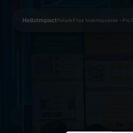
HelloImpact
Rólunk
Friss hírek
Képzések
Pro 