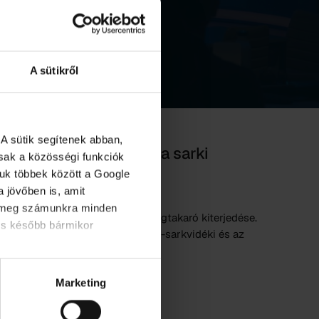
A sütikről
A sütik segítenek abban,
 zsugorodtak az idén a sarki
osak a közösségi funkciók
juk többek között a Google
 jövőben is, amit
d meg számunkra minden
-sarkvidéki és az antarktiszi jégtakaró kiterjedése.
és később bármikor
egatív rekordot döntött az északi-sarkvidéki és az
Marketing