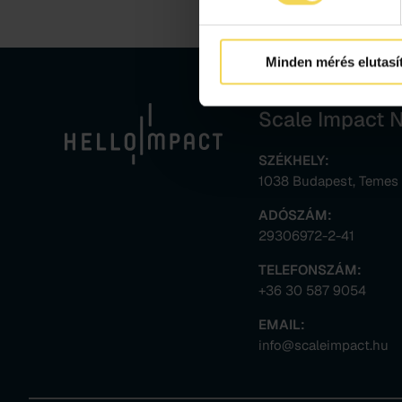
Minden mérés elutasí
Scale Impact No
SZÉKHELY:
1038 Budapest, Temes ut
ADÓSZÁM:
29306972-2-41
TELEFONSZÁM:
+36 30 587 9054
EMAIL:
info@scaleimpact.hu