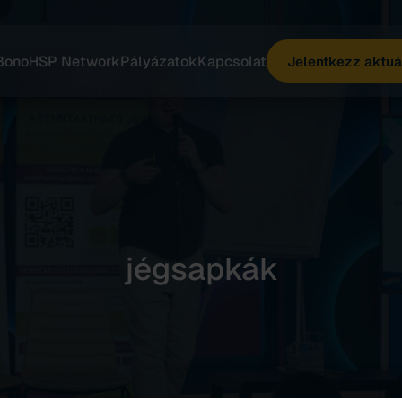
Bono
HSP Network
Pályázatok
Kapcsolat
Jelentkezz aktuá
jégsapkák