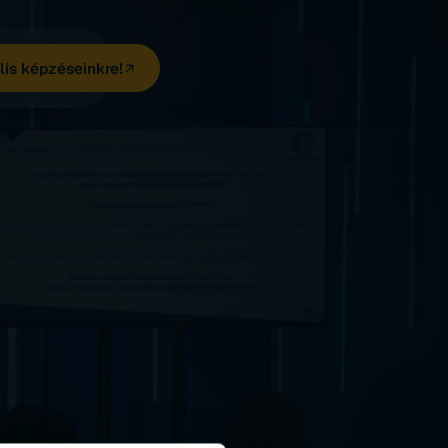
lis képzéseinkre!