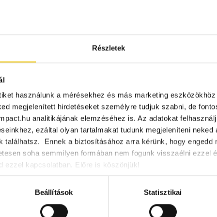
Részletek
ál
tiket használunk a mérésekhez és más marketing eszközökhöz 
Klímaváltozás: Soha nem látott mértékben
ked megjelenített hirdetéseket személyre tudjuk szabni, de font
jégsapkák
oimpact.hu analitikájának elemzéséhez is. Az adatokat felhasznál
einkhez, ezáltal olyan tartalmakat tudunk megjeleníteni neked a
2025.02.18.
 találhatsz. Ennek a biztosításához arra kérünk, hogy enged
A műholdas mérések szerint negatív rekordot döntött az északi
etesen soha semmilyen formában nem fogunk visszaélni ezzel 
Az olvadás tovább súlyosbíthatja a globális felmelegedést. N
 ezzel kapcsolatban. Előre is köszönjük!
antarktiszi tengeri […]
globális felmelegedés
jégsapkák
klímaváltozás
Beállítások
Statisztikai