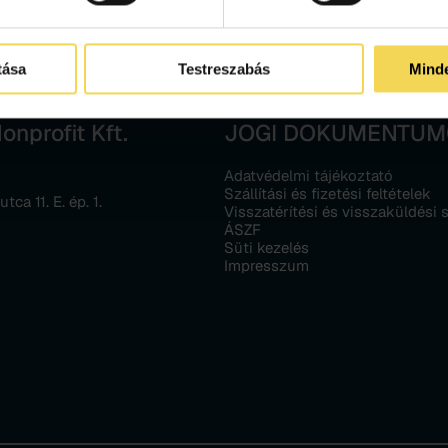
tása
Testreszabás
Mind
nprofit Kft.
JOGI DOKUMENTU
Adatvédelmi tájékoztató
Szállítási és fizetési feltételek
ca 11. E. ép. 1.
Visszatérítési és visszaküldési 
ÁSZF
Süti kezelés
Impresszum