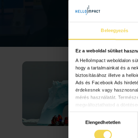
Beleegyezés
Ez a weboldal sütiket haszn
A HelloImpact weboldalon sü
hogy a tartalmainkat és a ne
biztosításához illetve a hell
Ads és Facebook Ads hirdetés
érdekesnek vagy hasznosnak
mérés használatát. Termész
megváltoztathatod a döntésed
Hozzájárulás
Elengedhetetlen
kiválasztása