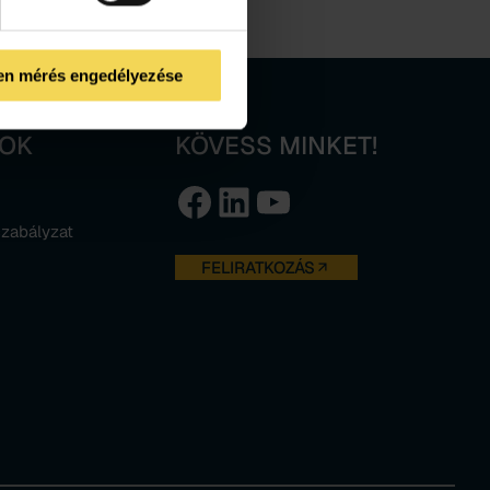
en mérés engedélyezése
MOK
KÖVESS MINKET!
Facebook
LinkedIn
YouTube
szabályzat
FELIRATKOZÁS