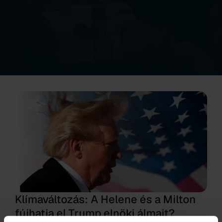
Klímaváltozás: A Helene és a Milton
fújhatja el Trump elnöki álmait?