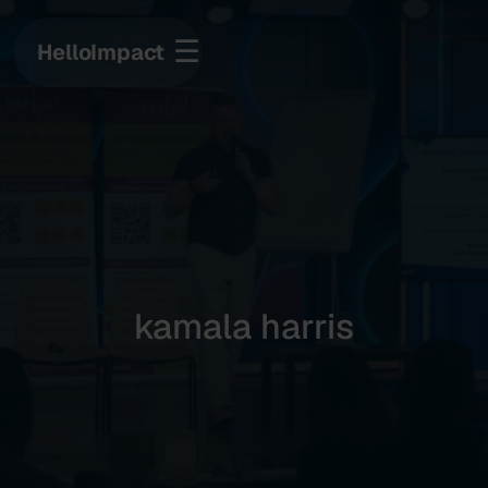
☰
HelloImpact
kamala harris