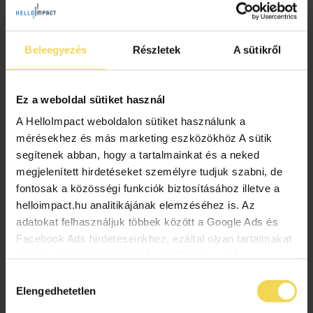
2024.11.05.
Politikai elemzők szerint a klímaváltozás miatt
aggódó szavazók akár el is dönthetik a rendkívül
Beleegyezés
Részletek
A sütikről
szorosnak tűnő amerikai elnökválasztást. Ez a téma
iránt komoly érdeklődést és érzékenységet tanúsító
Kamala Harris malmára […]
Ez a weboldal sütiket használ
A HelloImpact weboldalon sütiket használunk a
amerika
Donald trump
kamala harris
mérésekhez és más marketing eszközökhöz A sütik
klímaváltozás
választás
segítenek abban, hogy a tartalmainkat és a neked
megjelenített hirdetéseket személyre tudjuk szabni, de
fontosak a közösségi funkciók biztosításához illetve a
helloimpact.hu analitikájának elemzéséhez is. Az
adatokat felhasználjuk többek között a Google Ads és
Facebook Ads hirdetéseinkhez, ezáltal olyan tartalmakat
tudunk megjeleníteni neked a jövőben is, amit
érdekesnek vagy hasznosnak találhatsz. Ennek a
Hozzájárulás
biztosításához arra kérünk, hogy engedd meg
Elengedhetetlen
kiválasztása
számunkra minden mérés használatát. Természetesen