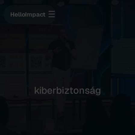
☰
HelloImpact
kiberbiztonság