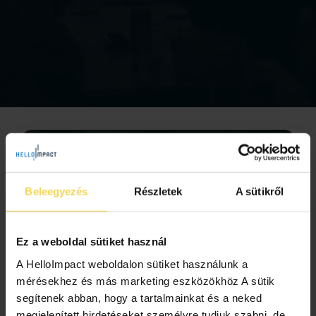
Beleegyezés
Részletek
A sütikről
Ez a weboldal sütiket használ
A HelloImpact weboldalon sütiket használunk a
IT-biztonság alapok nonprofit
mérésekhez és más marketing eszközökhöz A sütik
segítenek abban, hogy a tartalmainkat és a neked
szervezeteknek: Hogyan védd meg az
megjelenített hirdetéseket személyre tudjuk szabni, de