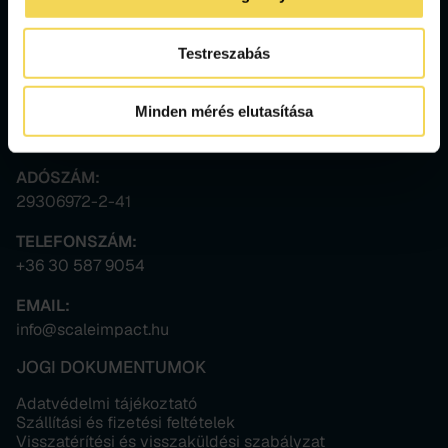
Testreszabás
Scale Impact Nonprofit Kft.
Minden mérés elutasítása
SZÉKHELY:
1038 Budapest, Temes utca 11. E. ép. 1.
ADÓSZÁM:
29306972-2-41
TELEFONSZÁM:
+36 30 587 9054
EMAIL:
info@scaleimpact.hu
JOGI DOKUMENTUMOK
Adatvédelmi tájékoztató
Szállítási és fizetési feltételek
Visszatérítési és visszaküldési szabályzat