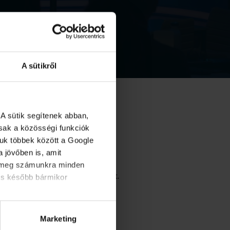
A sütikről
A sütik segítenek abban,
osak a közösségi funkciók
juk többek között a Google
 jövőben is, amit
d meg számunkra minden
 rendelet módosítási javaslatait.
és később bármikor
nyezeti fenntarthatóság
Marketing