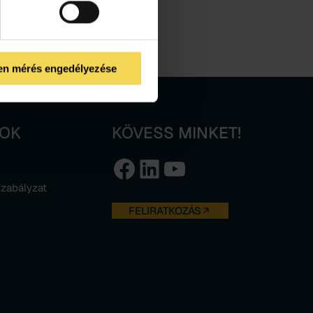
en mérés engedélyezése
MOK
KÖVESS MINKET!
Facebook
LinkedIn
YouTube
szabályzat
FELIRATKOZÁS