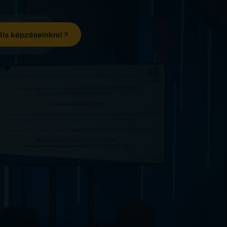
lis képzéseinkre!