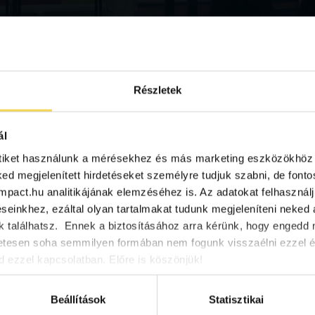
Részletek
ál
tiket használunk a mérésekhez és más marketing eszközökhöz 
ked megjelenített hirdetéseket személyre tudjuk szabni, de font
oimpact.hu analitikájának elemzéséhez is. Az adatokat felhasznál
EUDR: elhalasztva
einkhez, ezáltal olyan tartalmakat tudunk megjeleníteni neked a
2026.01.04.
 találhatsz. Ennek a biztosításához arra kérünk, hogy enged
2025. december 17-én az Európai Parlament elfogadta az EUDR
etesen soha semmilyen formában nem fogunk visszaélni ezzel 
 ezzel kapcsolatban. Előre is köszönjük!
erdőirtás
EUDR
európai szabályozás
HSP Network
kör
Beállítások
Statisztikai