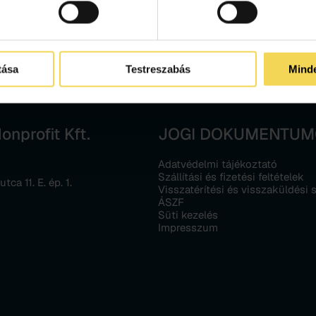
tása
Testreszabás
Mind
nprofit Kft.
JOGI DOKUMENTU
Adatvédelmi tájékoztató
Szállítási és fizetési feltételek
ca 11. E. ép. 1.
Visszatérítési és visszaküldési 
ÁSZF
Süti kezelés
Impresszum