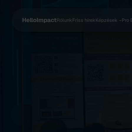
HelloImpact
Rólunk
Friss hírek
Képzések
Pro 