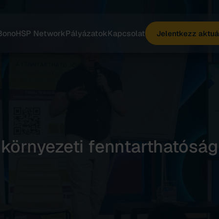
Bono
HSP Network
Pályázatok
Kapcsolat
Jelentkezz aktuá
környezeti fenntarthatóság