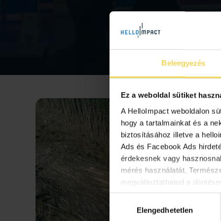
Beleegyezés
Ez a weboldal sütiket haszn
A HelloImpact weboldalon sü
hogy a tartalmainkat és a ne
biztosításához illetve a hell
Ads és Facebook Ads hirdetés
érdekesnek vagy hasznosnak
mérés használatát. Termész
megváltoztathatod a döntésed
Hozzájárulás
Elengedhetetlen
kiválasztása