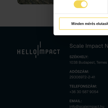
Minden mérés elutasí
Scale Impact No
SZÉKHELY:
1038 Budapest, Temes ut
ADÓSZÁM:
29306972-2-41
TELEFONSZÁM:
+36 30 587 9054
EMAIL:
info@scaleimpact.hu