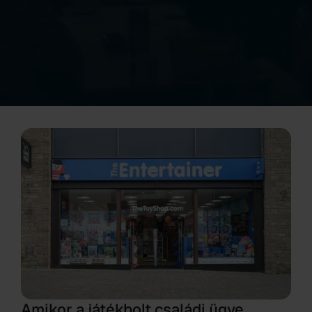
Amikor a játékbolt családi ügye