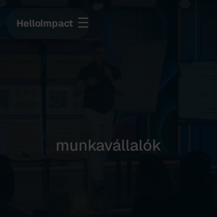
☰
HelloImpact
munkavállalók