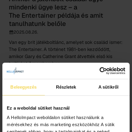
mindenki ügye lesz – a
The Entertainer példája és amit
tanulhatunk belőle
2025.08.26.
Van egy brit játékboltlánc, amelyet sok család ismer:
The Entertainer. A történet 1981-ben kezdődött,
amikor Gary és Catherine Grant átvették első kis
boltjukat Amershamben.
EOT
munkavállalók
vállalatirányítás
vállalatok
Beleegyezés
Részletek
A sütikről
Ez a weboldal sütiket használ
A HelloImpact weboldalon sütiket használunk a
mérésekhez és más marketing eszközökhöz A sütik
segítenek abban, hogy a tartalmainkat és a neked