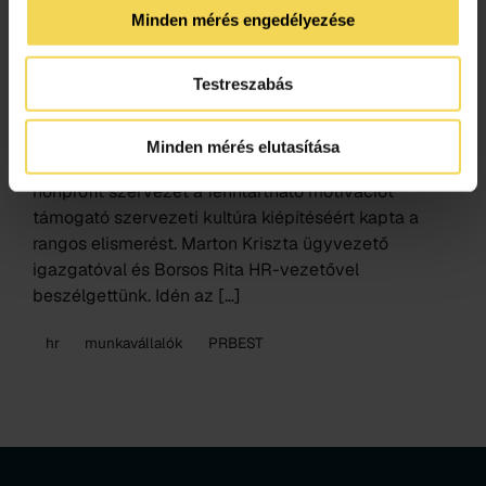
Minden mérés engedélyezése
”Egy nonprofit is lehet profi” –
HRBEST-díjat kapott a Világszép
Testreszabás
Alapítvány
2024.04.25.
Minden mérés elutasítása
Az állami gondoskodásban élő gyerekeket segítő
nonprofit szervezet a fenntartható motivációt
támogató szervezeti kultúra kiépítéséért kapta a
rangos elismerést. Marton Kriszta ügyvezető
igazgatóval és Borsos Rita HR-vezetővel
beszélgettünk. Idén az […]
hr
munkavállalók
PRBEST