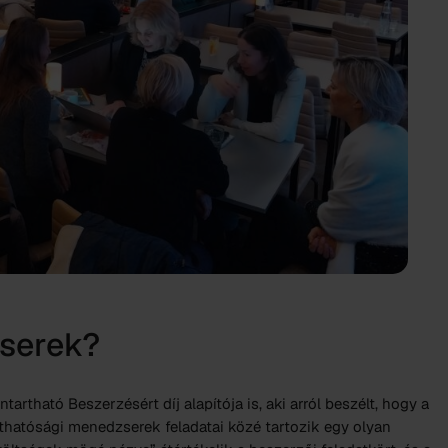
zserek?
rtható Beszerzésért díj alapítója is, aki arról beszélt, hogy a
rthatósági menedzserek feladatai közé tartozik egy olyan