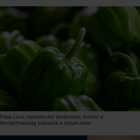
Papp Luca, táplálkozási tanácsadó: Amikor a
fenntarthatóság bekúszik a tányérunkra