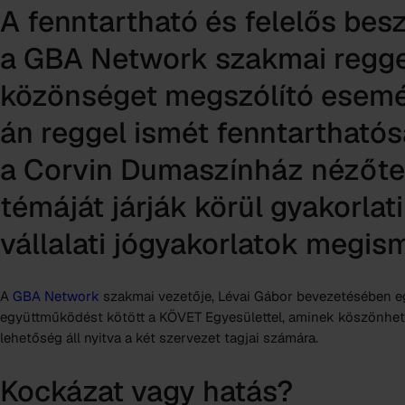
A fenntartható és felelős bes
a GBA Network szakmai regge
közönséget megszólító esemé
án reggel ismét fenntarthatós
a Corvin Dumaszínház nézőter
témáját járják körül gyakorla
vállalati jógyakorlatok megis
A
GBA Network
szakmai vezetője, Lévai Gábor bevezetésében egy
együttműködést kötött a KÖVET Egyesülettel, aminek köszönhe
lehetőség áll nyitva a két szervezet tagjai számára.
Kockázat vagy hatás?