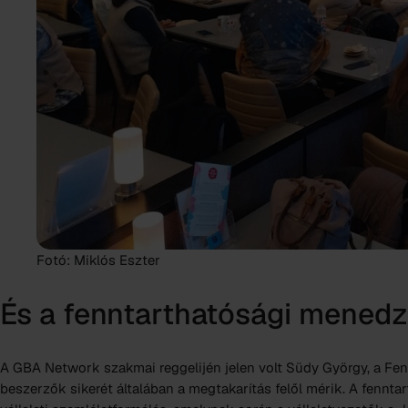
Fotó: Miklós Eszter
És a fenntarthatósági mened
A GBA Network szakmai reggelijén jelen volt Südy György, a Fennta
beszerzők sikerét általában a megtakarítás felől mérik. A fennta