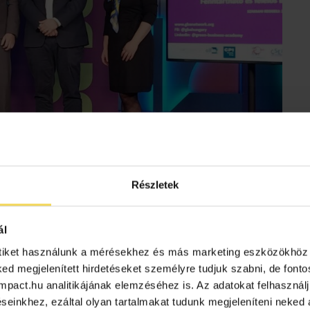
Részletek
ál
tiket használunk a mérésekhez és más marketing eszközökhöz 
ked megjelenített hirdetéseket személyre tudjuk szabni, de font
oimpact.hu analitikájának elemzéséhez is. Az adatokat felhasznál
einkhez, ezáltal olyan tartalmakat tudunk megjeleníteni neked a