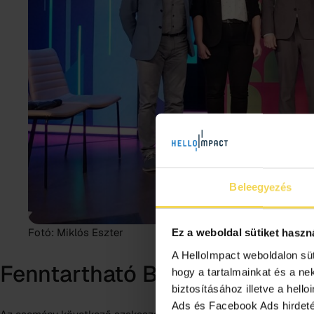
Beleegyezés
Fotó: Miklós Eszter
Ez a weboldal sütiket haszn
A HelloImpact weboldalon sü
Fenntartható Beszerzésért
hogy a tartalmainkat és a ne
biztosításához illetve a hell
Ads és Facebook Ads hirdetés