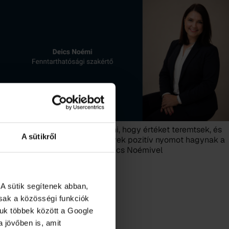
„Úgy szeretnék élni és dolgozni, hogy értéket teremtsek, és
A sütikről
olyan dolgokat alkossak, amelyek pozitív nyomot hagynak a
világban” – interjú Veklerné Deics Noémivel
A sütik segítenek abban,
osak a közösségi funkciók
juk többek között a Google
 jövőben is, amit