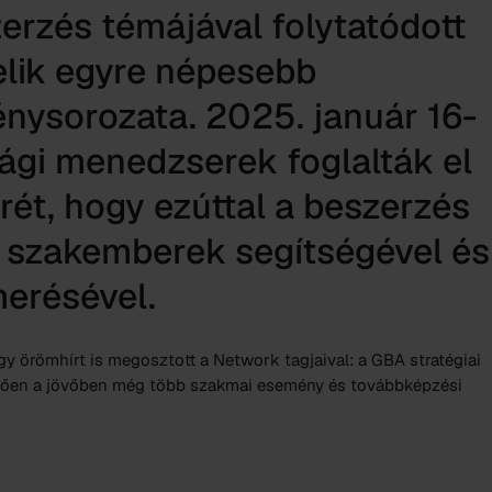
zerzés témájával folytatódott
lik egyre népesebb
nysorozata. 2025. január 16-
ági menedzserek foglalták el
ét, hogy ezúttal a beszerzés
ti szakemberek segítségével és
merésével.
 örömhírt is megosztott a Network tagjaival: a GBA stratégiai
tően a jövőben még több szakmai esemény és továbbképzési