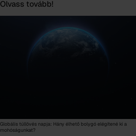
Olvass tovább!
Globális túllövés napja: Hány élhető bolygó elégítené ki a
mohóságunkat?