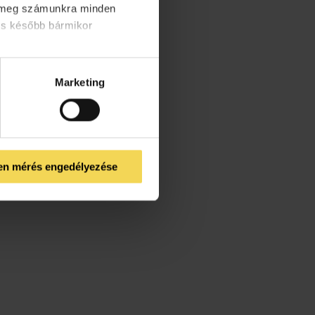
d meg számunkra minden
és később bármikor
Marketing
en mérés engedélyezése