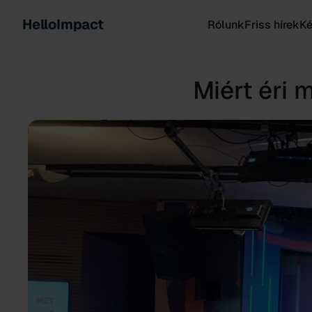
HelloImpact
Rólunk
Friss hírek
K
Miért éri