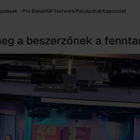
épzések
Pro Bono
HSP Network
Pályázatok
Kapcsolat
 meg a beszerzőnek a fennta