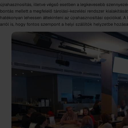
újrahasznosítás, illetve végső esetben a legkevesebb szennyezéss
bontás mellett a megfelelő tárolási-kezelési rendszer kialakításá
hatékonyan lehessen áttekinteni az újrahasznosítási opciókat. A
arról is, hogy fontos szempont a helyi szállítók helyzetbe hozás