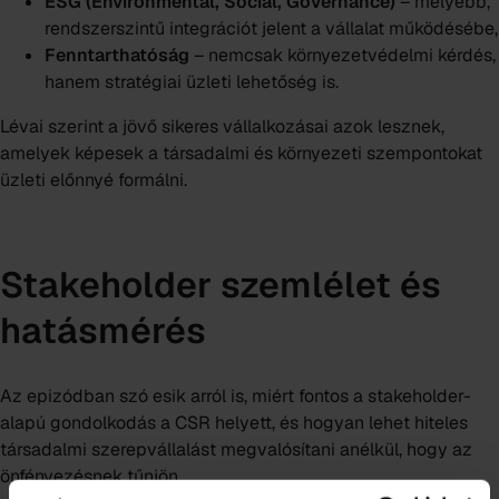
ESG (Environmental, Social, Governance)
– mélyebb,
rendszerszintű integrációt jelent a vállalat működésébe,
Fenntarthatóság
– nemcsak környezetvédelmi kérdés,
hanem stratégiai üzleti lehetőség is.
Lévai szerint a jövő sikeres vállalkozásai azok lesznek,
amelyek képesek a társadalmi és környezeti szempontokat
üzleti előnnyé formálni.
Stakeholder szemlélet és
hatásmérés
Az epizódban szó esik arról is, miért fontos a stakeholder-
alapú gondolkodás a CSR helyett, és hogyan lehet hiteles
társadalmi szerepvállalást megvalósítani anélkül, hogy az
önfényezésnek tűnjön.