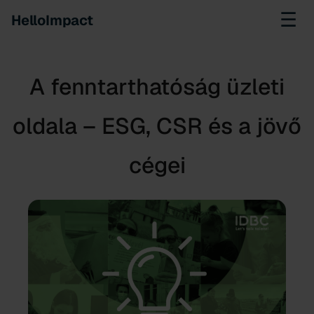
☰
HelloImpact
A fenntarthatóság üzleti
oldala – ESG, CSR és a jövő
cégei