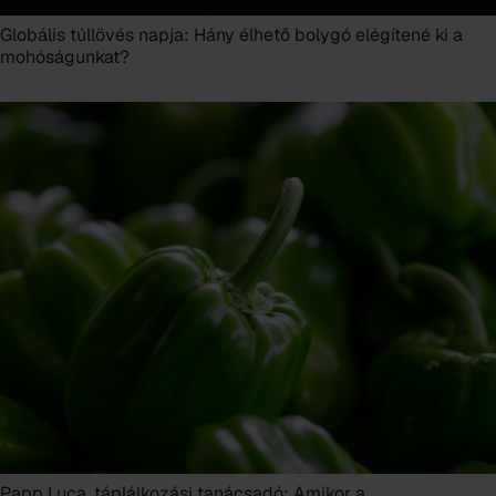
Globális túllövés napja: Hány élhető bolygó elégítené ki a
mohóságunkat?
Papp Luca, táplálkozási tanácsadó: Amikor a