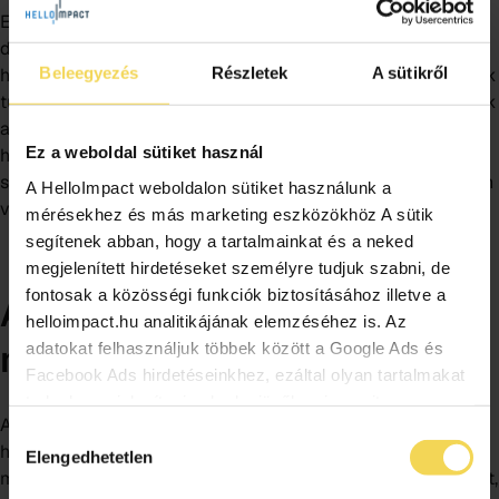
Ehhez kapcsolódva Illés József is megosztotta saját
dilemmáját: korábban megkapta a cég azt a kommentet,
hogy a társadalmi szerepvállalás kommunikációja öncélúnak
Beleegyezés
Részletek
A sütikről
tűnhet. József szerint azonban ezek az aktivitások nemcsak
a fiatalok projektmenedzsment-képességeit fejlesztik,
Ez a weboldal sütiket használ
hanem közösségformáló erővel is bírnak, és egyre inkább
szerepet játszanak abban is, hogy a jelentkezők értékalapon
A HelloImpact weboldalon sütiket használunk a
válasszanak munkahelyet.
mérésekhez és más marketing eszközökhöz A sütik
segítenek abban, hogy a tartalmainkat és a neked
megjelenített hirdetéseket személyre tudjuk szabni, de
fontosak a közösségi funkciók biztosításához illetve a
Az ESG hatása a HR-re és a
helloimpact.hu analitikájának elemzéséhez is. Az
munkaerőpiacra
adatokat felhasználjuk többek között a Google Ads és
Facebook Ads hirdetéseinkhez, ezáltal olyan tartalmakat
tudunk megjeleníteni neked a jövőben is, amit
A fenntarthatóság és az ESG nemcsak a vállalati stratégiát,
érdekesnek vagy hasznosnak találhatsz. Ennek a
Hozzájárulás
hanem a HR-t és a munkaerőpiacot is átalakítja. A
biztosításához arra kérünk, hogy engedd meg
Elengedhetetlen
kiválasztása
munkavállalók egyre inkább keresik azokat a munkahelyeket,
számunkra minden mérés használatát. Természetesen