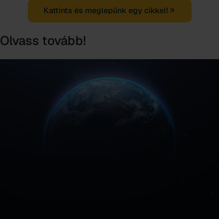
Kattints és meglepünk egy cikkel!
Olvass tovább!