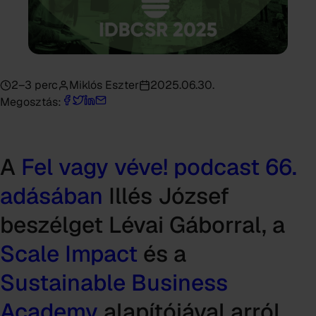
2–3 perc
Miklós Eszter
2025.06.30.
Megosztás:
A
Fel vagy véve! podcast 66.
adásában
Illés József
beszélget Lévai Gáborral, a
Scale Impact
és a
Sustainable Business
Academy
alapítójával arról,