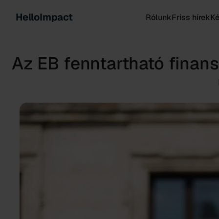
HelloImpact
Rólunk
Friss hírek
K
Az EB fenntartható finans