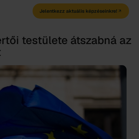
Jelentkezz aktuális képzéseinkre!
rtői testülete átszabná az
t