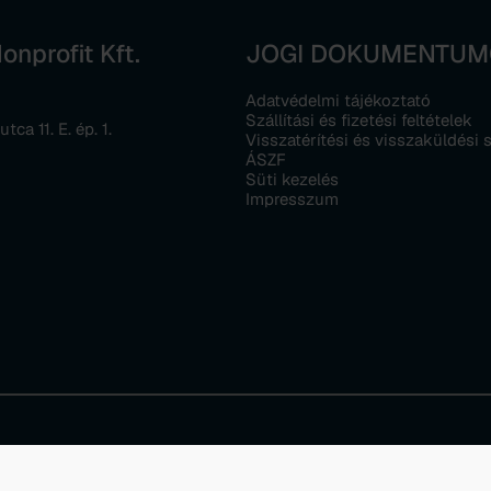
nprofit Kft.
JOGI DOKUMENTU
Adatvédelmi tájékoztató
Szállítási és fizetési feltételek
ca 11. E. ép. 1.
Visszatérítési és visszaküldési 
ÁSZF
Süti kezelés
Impresszum