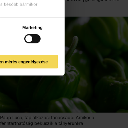
és később bármikor
mohóságunkat?
Marketing
en mérés engedélyezése
Papp Luca, táplálkozási tanácsadó: Amikor a
fenntarthatóság bekúszik a tányérunkra