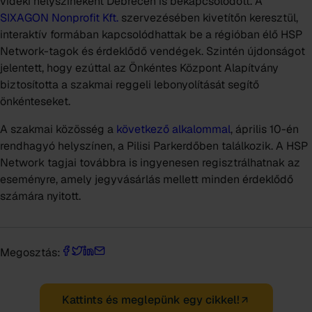
vidéki helyszíneként Debrecen is bekapcsolódott. A
SIXAGON Nonprofit Kft.
szervezésében kivetítőn keresztül,
interaktív formában kapcsolódhattak be a régióban élő HSP
Network-tagok és érdeklődő vendégek. Szintén újdonságot
jelentett, hogy ezúttal az Önkéntes Központ Alapítvány
biztosította a szakmai reggeli lebonyolítását segítő
önkénteseket.
A szakmai közösség a
következő alkalommal
, április 10-én
rendhagyó helyszínen, a Pilisi Parkerdőben találkozik. A HSP
Network tagjai továbbra is ingyenesen regisztrálhatnak az
eseményre, amely jegyvásárlás mellett minden érdeklődő
számára nyitott.
Megosztás:
Kattints és meglepünk egy cikkel!