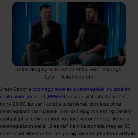
Litkai Gergely és Ferenczi Attila.
Fotó: Eördögh
Lola – Hello Nonprofit
Arató Gábor a
csomagolásról és a csomagolási hulladékról
szóló uniós rendelet (PPWR)
kapcsán kilátásba helyezte,
hogy 2030. január 1-jétől a gyártóknak tilos lesz olyan
csomagolást használniuk, ami kizárólag marketing célokat
szolgál (pl. a fogkrémtubushoz járó kartondoboz), illetve a
csomagoláson belüli „üres tér” nem haladhatja meg az 50
százalékot. Hozzátette:
az iparág készen áll a fenntartható