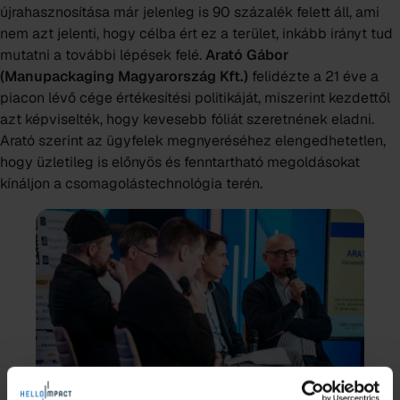
újrahasznosítása már jelenleg is 90 százalék felett áll, ami
nem azt jelenti, hogy célba ért ez a terület, inkább irányt tud
mutatni a további lépések felé.
Arató Gábor
(Manupackaging Magyarország Kft.)
felidézte a 21 éve a
piacon lévő cége értékesítési politikáját, miszerint kezdettől
azt képviselték, hogy kevesebb fóliát szeretnének eladni.
Arató szerint az ügyfelek megnyeréséhez elengedhetetlen,
hogy üzletileg is előnyös és fenntartható megoldásokat
kínáljon a csomagolástechnológia terén.