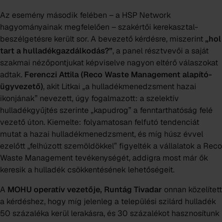
Az esemény második felében – a HSP Network
hagyományainak megfelelően – szakértői kerekasztal-
beszélgetésre került sor. A bevezető kérdésre, miszerint
„hol
tart a hulladékgazdálkodás?”
, a panel résztvevői a saját
szakmai nézőpontjukat képviselve nagyon eltérő válaszokat
adtak.
Ferenczi Attila (Reco Waste Management alapító-
ügyvezető)
, akit Litkai „a hulladékmenedzsment hazai
ikonjának” nevezett, úgy fogalmazott: a szelektív
hulladékgyűjtés szerinte „kapudrog” a fenntarthatóság felé
vezető úton. Kiemelte: folyamatosan felfutó tendenciát
mutat a hazai hulladékmenedzsment, és míg húsz évvel
ezelőtt „felhúzott szemöldökkel” figyelték a vállalatok a Reco
Waste Management tevékenységét, addigra most már ők
keresik a hulladék csökkentésének lehetőségeit.
A
MOHU operatív vezetője, Runtág Tivadar
onnan közelített
a kérdéshez, hogy míg jelenleg a települési szilárd hulladék
50 százaléka kerül lerakásra, és 30 százalékot hasznosítunk