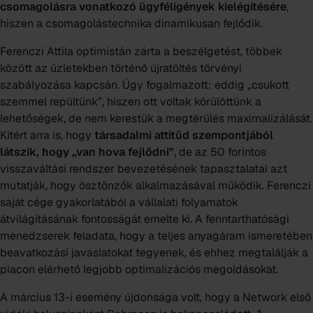
csomagolásra vonatkozó ügyféligények kielégítésére
,
hiszen a csomagolástechnika dinamikusan fejlődik.
Ferenczi Attila optimistán zárta a beszélgetést, többek
között az üzletekben történő újratöltés törvényi
szabályozása kapcsán. Úgy fogalmazott: eddig „csukott
szemmel repültünk”, hiszen ott voltak körülöttünk a
lehetőségek, de nem kerestük a megtérülés maximalizálását.
Kitért arra is, hogy
társadalmi attitűd szempontjából
látszik, hogy „van hova fejlődni”
, de az 50 forintos
visszaváltási rendszer bevezetésének tapasztalatai azt
mutatják, hogy ösztönzők alkalmazásával működik. Ferenczi
saját cége gyakorlatából a vállalati folyamatok
átvilágításának fontosságát emelte ki. A fenntarthatósági
menedzserek feladata, hogy a teljes anyagáram ismeretében
beavatkozási javaslatokat tegyenek, és ehhez megtalálják a
piacon elérhető legjobb optimalizációs megoldásokat.
A március 13-i esemény újdonsága volt, hogy a Network első