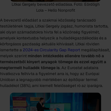
Litkai Gergely bevezető előadása.
Fotó: Eördögh
Lola – Hello Nonprofit
A bevezető előadást a szakmai közösség tanácsadó
testületének tagja, Litkai Gergely jogász, humorista tartotta,
aki olyan számadatokra hívta fel a közönség figyelmét,
amelyek kontextusba helyezik a hulladékgazdálkodás és a
körforgásos gazdaság aktuális kihívásait. Litkai röviden
ismertette a
2024-es Circularity Gap Report
megállapításait,
melyek szerint
minden intézkedés ellenére tovább nő a
természetből kinyert anyagok tömege és ezzel együtt a
megtermelt hulladék tömege is
. Az Eurostat adataira
hivatkozva felhívta a figyelmet arra is, hogy az Európai
Unióban a legnagyobb mértékben az építőipar termel
hulladékot (38%), ami kiemelt felelősséget ró az iparágra.