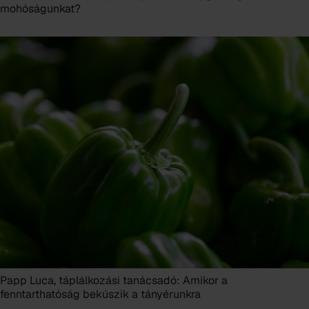
mohóságunkat?
Papp Luca, táplálkozási tanácsadó: Amikor a
fenntarthatóság bekúszik a tányérunkra