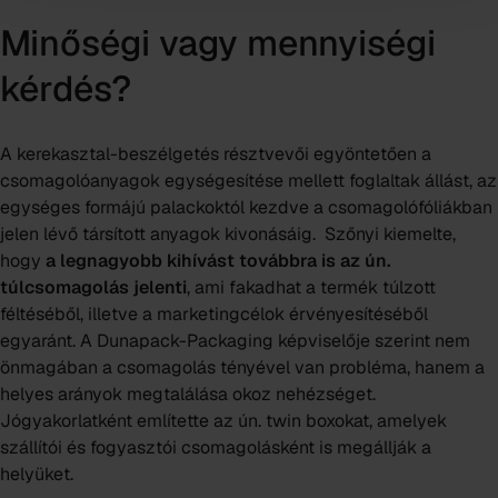
Minőségi vagy mennyiségi
kérdés?
A kerekasztal-beszélgetés résztvevői egyöntetően a
csomagolóanyagok egységesítése mellett foglaltak állást, az
egységes formájú palackoktól kezdve a csomagolófóliákban
jelen lévő társított anyagok kivonásáig. Szőnyi kiemelte,
hogy
a legnagyobb kihívást továbbra is az ún.
túlcsomagolás jelenti
, ami fakadhat a termék túlzott
féltéséből, illetve a marketingcélok érvényesítéséből
egyaránt. A Dunapack-Packaging képviselője szerint nem
önmagában a csomagolás tényével van probléma, hanem a
helyes arányok megtalálása okoz nehézséget.
Jógyakorlatként említette az ún. twin boxokat, amelyek
szállítói és fogyasztói csomagolásként is megállják a
helyüket.