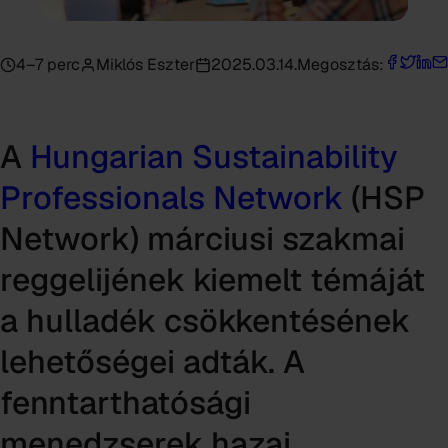
4–7 perc
Miklós Eszter
2025.03.14.
Megosztás:
A
Hungarian Sustainability
Professionals Network
(HSP
Network) márciusi szakmai
reggelijének kiemelt témáját
a hulladék csökkentésének
lehetőségei adták. A
fenntarthatósági
menedzserek hazai