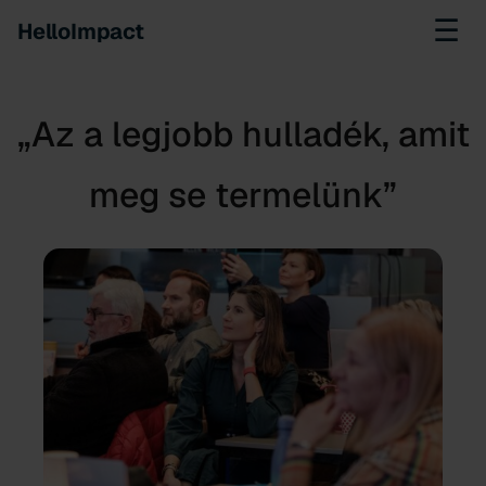
☰
HelloImpact
„Az a legjobb hulladék, amit
meg se termelünk”