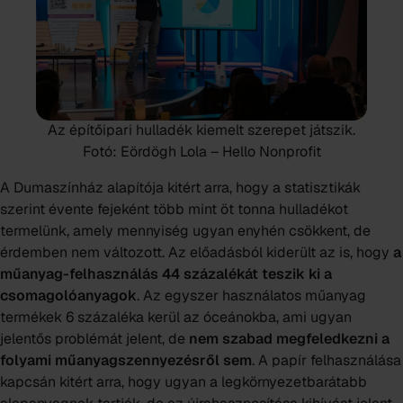
Az építőipari hulladék kiemelt szerepet játszik.
Fotó: Eördögh Lola – Hello Nonprofit
A Dumaszínház alapítója kitért arra, hogy a statisztikák
szerint évente fejeként több mint öt tonna hulladékot
termelünk, amely mennyiség ugyan enyhén csökkent, de
érdemben nem változott. Az előadásból kiderült az is, hogy
a
műanyag-felhasználás 44 százalékát teszik ki a
csomagolóanyagok
. Az egyszer használatos műanyag
termékek 6 százaléka kerül az óceánokba, ami ugyan
jelentős problémát jelent, de
nem szabad megfeledkezni a
folyami műanyagszennyezésről sem
. A papír felhasználása
kapcsán kitért arra, hogy ugyan a legkörnyezetbarátabb