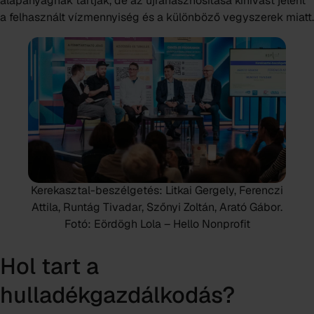
alapanyagnak tartják, de az újrahasznosítása kihívást jelent
a felhasznált vízmennyiség és a különböző vegyszerek miatt.
Kerekasztal-beszélgetés: Litkai Gergely, Ferenczi
Attila, Runtág Tivadar, Szőnyi Zoltán, Arató Gábor.
Fotó: Eördögh Lola – Hello Nonprofit
Hol tart a
hulladékgazdálkodás?