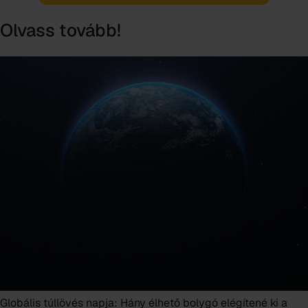
Olvass tovább!
Globális túllövés napja: Hány élhető bolygó elégítené ki a