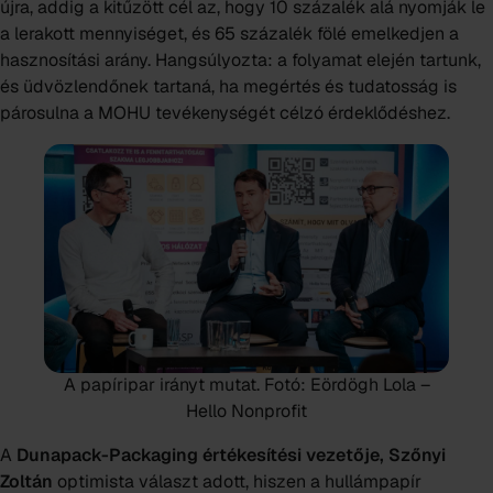
újra, addig a kitűzött cél az, hogy 10 százalék alá nyomják le
a lerakott mennyiséget, és 65 százalék fölé emelkedjen a
hasznosítási arány. Hangsúlyozta: a folyamat elején tartunk,
és üdvözlendőnek tartaná, ha megértés és tudatosság is
párosulna a MOHU tevékenységét célzó érdeklődéshez.
A papíripar irányt mutat.
Fotó: Eördögh Lola –
Hello Nonprofit
A
Dunapack-Packaging értékesítési vezetője, Szőnyi
Zoltán
optimista választ adott, hiszen a hullámpapír