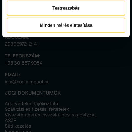
Scale Impact Nonprofit Kft.
Testreszabás
SZÉKHELY:
1038 Budapest, Temes utca 11. E. ép. 1.
Minden mérés elutasítása
ADÓSZÁM:
29306972-2-41
TELEFONSZÁM:
+36 30 587 9054
EMAIL:
info@scaleimpact.hu
JOGI DOKUMENTUMOK
Adatvédelmi tájékoztató
Szállítási és fizetési feltételek
Visszatérítési és visszaküldési szabályzat
ÁSZF
Süti kezelés
Impresszum