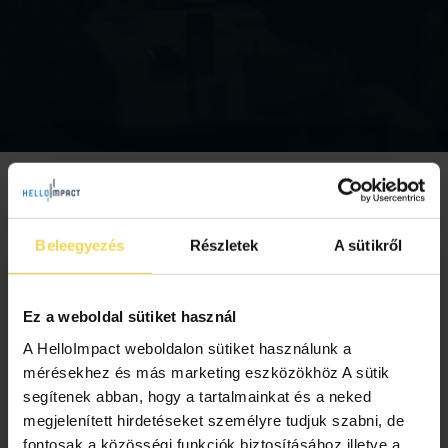
Beleegyezés
Részletek
A sütikről
Ez a weboldal sütiket használ
A HelloImpact weboldalon sütiket használunk a
mérésekhez és más marketing eszközökhöz A sütik
segítenek abban, hogy a tartalmainkat és a neked
Tényleg az idei minden idők
megjelenített hirdetéseket személyre tudjuk szabni, de
legzöldebb futball-Eb-je?
fontosak a közösségi funkciók biztosításához illetve a