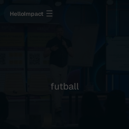
☰
HelloImpact
futball