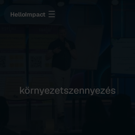
☰
HelloImpact
környezetszennyezés