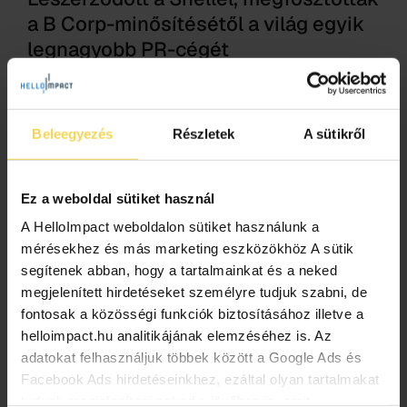
a B Corp-minősítésétől a világ egyik
legnagyobb PR-cégét
2024.08.13.
A több mint 10 ezer munkavállalalót foglalkoztató,
több nagy divízióval rendelkező, és világszerte több
Beleegyezés
Részletek
A sütikről
mint száz kreatív ügynökséget futtató Havas ellen a
Clean Creatives kezdeményezett vizsgálatot. Az
indoklás szerint a […]
Ez a weboldal sütiket használ
A HelloImpact weboldalon sütiket használunk a
b lab
B-corp
fenntarthatóság
havas
mérésekhez és más marketing eszközökhöz A sütik
környezetszennyezés
shell
segítenek abban, hogy a tartalmainkat és a neked
megjelenített hirdetéseket személyre tudjuk szabni, de
fontosak a közösségi funkciók biztosításához illetve a
helloimpact.hu analitikájának elemzéséhez is. Az
adatokat felhasználjuk többek között a Google Ads és
Facebook Ads hirdetéseinkhez, ezáltal olyan tartalmakat
tudunk megjeleníteni neked a jövőben is, amit