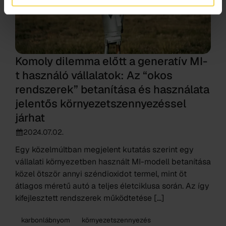
Komoly dilemma előtt a generatív MI-
t használó vállalatok: Az “okos
rendszerek” betanítása és használata
jelentős környezetszennyezéssel
járhat
2024.07.02.
Egy közelmúltban megjelent kutatás szerint egy
vállalati környezetben használt MI-modell betanítása
közel ötször annyi széndioxidot termel, mint öt
átlagos méretű autó a teljes életciklusa során. Az így
kifejlesztett rendszerek működtetése […]
karbonlábnyom
környezetszennyezés