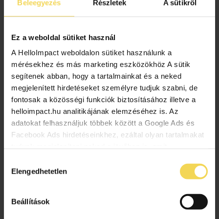
Beleegyezés
Részletek
A sütikről
Ez a weboldal sütiket használ
A HelloImpact weboldalon sütiket használunk a
mérésekhez és más marketing eszközökhöz A sütik
segítenek abban, hogy a tartalmainkat és a neked
megjelenített hirdetéseket személyre tudjuk szabni, de
A jövő szolgálatában: közösséget épít
fontosak a közösségi funkciók biztosításához illetve a
a Honfoglaló Alapítvány
helloimpact.hu analitikájának elemzéséhez is. Az
adatokat felhasználjuk többek között a Google Ads és
2025.12.11.
Facebook Ads hirdetéseinkhez, ezáltal olyan tartalmakat
A Hatásvadász Podcast hetedik adása olyan
tudunk megjeleníteni neked a jövőben is, amit
témához nyúl, amelyet a legtöbben csak távolról
érdekesnek vagy hasznosnak találhatsz. Ennek a
Hozzájárulás
ismerünk, mégis húsbavágóan fontos: mi történik
biztosításához arra kérünk, hogy engedd meg
Elengedhetetlen
kiválasztása
azokkal a fiatalokkal, akik 18 évesen kilépnek az
számunkra minden mérés használatát. Természetesen
állami gondozásból – és hirtelen egyedül maradnak
soha semmilyen formában nem fogunk visszaélni ezzel
Beállítások
a felnőtt élet összes kihívásával?
és később bármikor megváltoztathatod a döntésed ezzel
kapcsolatban. Előre is köszönjük!