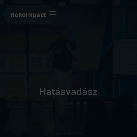
☰
HelloImpact
Hatásvadász