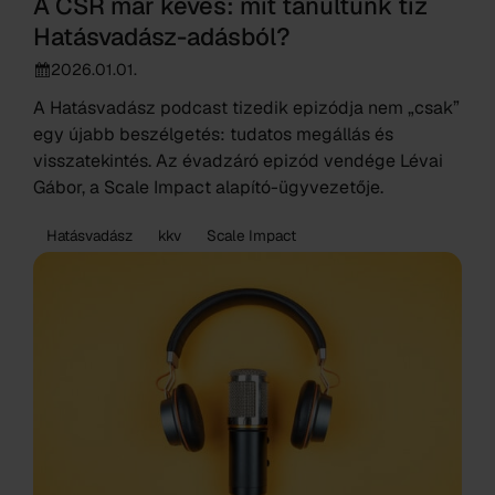
A CSR már kevés: mit tanultunk tíz
Hatásvadász-adásból?
2026.01.01.
A Hatásvadász podcast tizedik epizódja nem „csak”
egy újabb beszélgetés: tudatos megállás és
visszatekintés. Az évadzáró epizód vendége Lévai
Gábor, a Scale Impact alapító-ügyvezetője.
Hatásvadász
kkv
Scale Impact