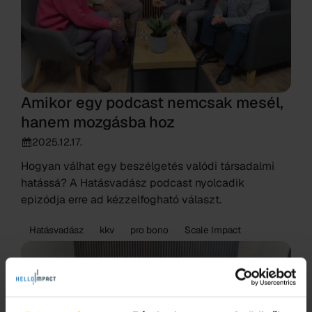
Amikor egy podcast nemcsak mesél,
hanem mozgásba hoz
2025.12.17.
Hogyan válhat egy beszélgetés valódi társadalmi
hatássá? A Hatásvadász podcast nyolcadik
epizódja erre ad kézzelfogható választ.
Hatásvadász
kkv
pro bono
Scale Impact