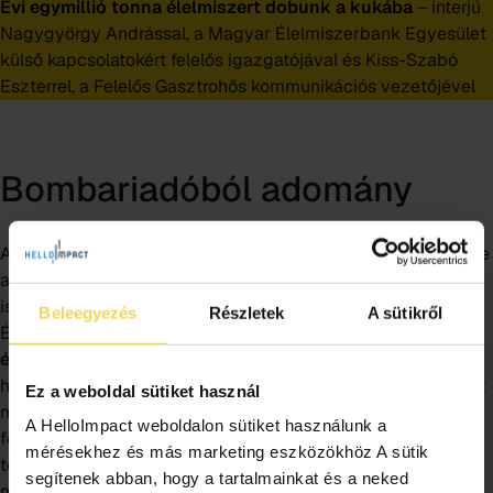
Évi egymillió tonna élelmiszert dobunk a kukába
– interjú
Nagygyörgy Andrással, a Magyar Élelmiszerbank Egyesület
külső kapcsolatokért felelős igazgatójával és Kiss-Szabó
Eszterrel, a Felelős Gasztrohős kommunikációs vezetőjével
Bombariadóból adomány
A Hatásvadász első epizódjában Szabó Péter felelevenítette
azt is, hogy a 2025 tavaszán megtapasztalt sorozatos
iskolai bombariadók milyen tanulsággal jártak az
Beleegyezés
Részletek
A sütikről
Élelmiszerbank számára. Úgy fogalmazott, hogy
„az a nap
élelmiszermentés szempontjából egy sikertörténet volt”
,
hiszen sok intézmény és közétkeztetési szolgáltató mozdult
Ez a weboldal sütiket használ
meg és tett meg mindent annak érdekében, hogy elkészült
A HelloImpact weboldalon sütiket használunk a
főtt étel ne vesszen kárba. Az oktatási intézményekből
mérésekhez és más marketing eszközökhöz A sütik
történő rendszeres élelmiszermentés kapcsán azt is
segítenek abban, hogy a tartalmainkat és a neked
megtudhattuk, hogy a mentési folyamat szabályozottsága