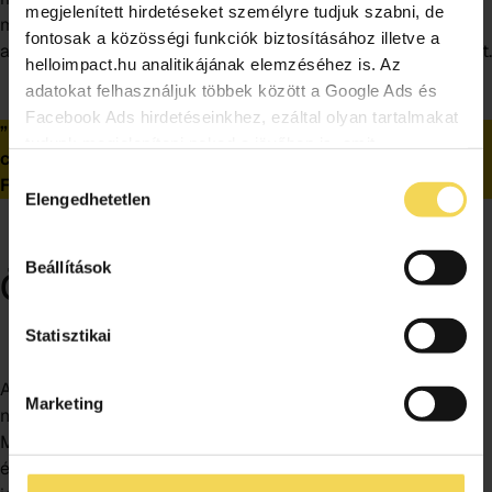
megjelenített hirdetéseket személyre tudjuk szabni, de
miatt az egyes iskolákba ún. sokkoló hűtőket kell elhelyezni,
fontosak a közösségi funkciók biztosításához illetve a
amelyek biztosítják a megmaradt adagok azonnali lehűtését.
helloimpact.hu analitikájának elemzéséhez is. Az
adatokat felhasználjuk többek között a Google Ads és
Facebook Ads hirdetéseinkhez, ezáltal olyan tartalmakat
”Ez a fajta segítő szándék már a kezdetektől fogva a
tudunk megjeleníteni neked a jövőben is, amit
céges kultúránk része” – Interjú Takács Mihállyal, a
érdekesnek vagy hasznosnak találhatsz. Ennek a
Hozzájárulás
Futár.hu ügyvezető igazgatójával
biztosításához arra kérünk, hogy engedd meg
Elengedhetetlen
kiválasztása
számunkra minden mérés használatát. Természetesen
soha semmilyen formában nem fogunk visszaélni ezzel
Beállítások
Ösztönös segíteni akarás
és később bármikor megváltoztathatod a döntésed ezzel
kapcsolatban. Előre is köszönjük!
Statisztikai
A Futár.hu vállalati kultúrájának alapja a segíteni akarás, a
Marketing
nonprofit szervezetek munkájának támogatása. Takács
Mihály ügyvezető elmondása szerint a cégalapító
édesapjában ösztönösen benne van a segíteni akarás, ezért