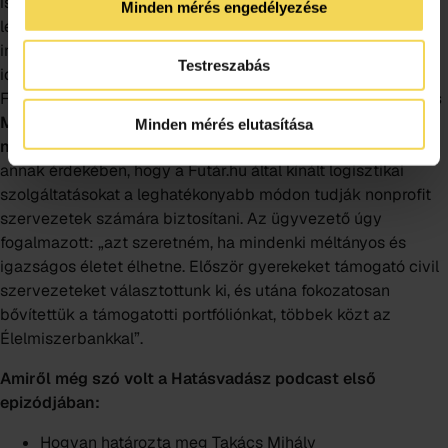
is szeretett volna mindenképpen egy szolgáltató céget
Minden mérés engedélyezése
létrehozni. A vállalkozás első tizenöt évében ennek mentén
irányította a céget és építette a vállalati kultúrát. Ebben az
Testreszabás
időszakban elsősorban nonprofit megkeresésekre reagált a
Futár.hu.
A cégvezetői generációváltás kezdetekor Takács
Mihály stratégiai alapokra akarta helyezni a
Minden mérés elutasítása
nonprofitokkal való együttműködést.
Pályázatot írtak
annak érdekében, hogy a Futár.hu által kínált logisztikai
szolgáltatásokat a leghatékonyabb módon tudják nonprofit
szervezetek számára biztosítani. Az ügyvezető úgy
fogalmazott: „azt szeretném, ha mindenki méltányos és
igazságos életet élhetne. Először gyerekeket támogató civil
szervezeteket választottunk ki, és utána fokozatosan
bővítettük a támogatotti portfóliónkat, többek közt az
Élelmiszerbankkal”.
Amiről még szó volt a Hatásvadász podcast első
epizódjában:
Hogyan határozta meg Takács Mihály