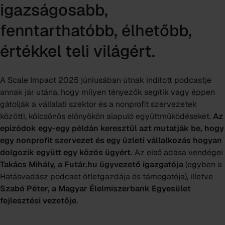
igazságosabb,
fenntarthatóbb, élhetőbb,
értékkel teli világért.
A Scale Impact 2025 júniusában útnak indított podcastje
annak jár utána, hogy milyen tényezők segítik vagy éppen
gátolják a vállalati szektor és a nonprofit szervezetek
közötti, kölcsönös előnyökön alapuló együttműködéseket.
Az
epizódok egy-egy példán keresztül azt mutatják be, hogy
egy nonprofit szervezet és egy üzleti vállalkozás hogyan
dolgozik együtt egy közös ügyért.
Az első adása vendégei
Takács Mihály, a Futár.hu ügyvezető igazgatója
(egyben a
Hatásvadász podcast ötletgazdája és támogatója), illetve
Szabó Péter, a Magyar Élelmiszerbank Egyesület
fejlesztési vezetője
.