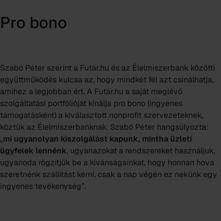
Pro bono
Szabó Péter szerint a Futár.hu és az Élelmiszerbank közötti
együttműködés kulcsa az, hogy mindkét fél azt csinálhatja,
amihez a legjobban ért. A Futár.hu a saját meglévő
szolgáltatási portfólióját kínálja pro bono (ingyenes
támogatásként) a kiválasztott nonprofit szervezeteknek,
köztük az Élelmiszerbanknak. Szabó Péter hangsúlyozta:
„
mi ugyanolyan kiszolgálást kapunk, mintha üzleti
ügyfelek lennénk
, ugyanazokat a rendszereket használjuk,
ugyanoda rögzítjük be a kívánságainkat, hogy honnan hova
szeretnénk szállítást kérni, csak a nap végén ez nekünk egy
ingyenes tevékenység”.