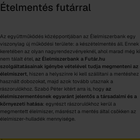
Ételmentés futárral
Az együttműködés középpontjában az Élelmiszerbank egy
viszonylag új működési területe: a készételmentés áll. Ennek
keretében az olyan nagyrendezvényeknél, ahol marad még ki
nem tálalt étel,
az Élelmiszerbank a Futár.hu
szolgáltatásainak igénybe vételével tudja megmenteni az
élelmiszert
, hiszen a helyszínre ki kell szállítani a mentéshez
használt dobozokat, majd azok tovább utaznak a
rászorulókhoz. Szabó Péter kitért arra is, hogy
az
élelmiszermentésnek egyaránt jelentős a társadalmi és a
környezeti hatása
: egyrészt rászorulókhoz kerül a
megmentett élelmiszer, másrészt a mentés által csökken az
élelmiszer-hulladék mennyisége.