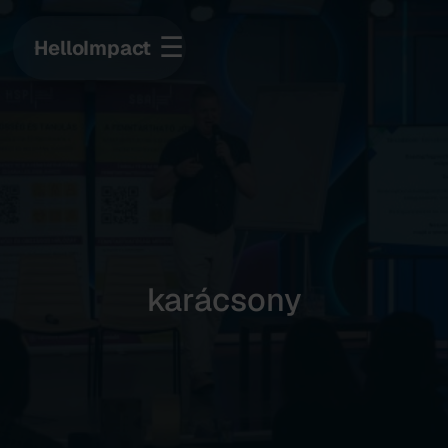
☰
HelloImpact
karácsony