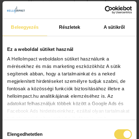
megváltoztatta az adományozás
kultúráját
2024.12.26.
Beleegyezés
Részletek
A sütikről
Az 1984-es „Do They Know It’s Christmas?”-t a Band
Aid két alapítója, Bob Geldof és Midge Ure írta, hogy
pénzt gyűjtsön az etiópiai éhezők megsegítésére.
Ez a weboldal sütiket használ
Valószínűleg nem is sejtették, hogy […]
A HelloImpact weboldalon sütiket használunk a
mérésekhez és más marketing eszközökhöz A sütik
adományozás
CSR
jótékonyság
karácsony
segítenek abban, hogy a tartalmainkat és a neked
live aid
megjelenített hirdetéseket személyre tudjuk szabni, de
fontosak a közösségi funkciók biztosításához illetve a
helloimpact.hu analitikájának elemzéséhez is. Az
adatokat felhasználjuk többek között a Google Ads és
Facebook Ads hirdetéseinkhez, ezáltal olyan tartalmakat
tudunk megjeleníteni neked a jövőben is, amit
érdekesnek vagy hasznosnak találhatsz. Ennek a
Hozzájárulás
biztosításához arra kérünk, hogy engedd meg
Elengedhetetlen
kiválasztása