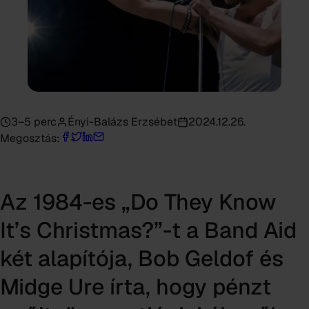
3–5 perc
Ényi-Balázs Erzsébet
2024.12.26.
Megosztás:
Az 1984-es „Do They Know
It’s Christmas?”-t a Band Aid
két alapítója, Bob Geldof és
Midge Ure írta, hogy pénzt