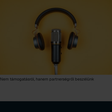
Nem támogatásról, hanem partnerségről beszélünk