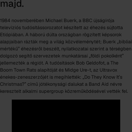
majd.
1984 novemberében Michael Buerk, a BBC újságírója
televíziós tudósítássorozatot készített az éhezés sújtotta
Etiópiában. A háború dúlta országban rögzített képsorok
alapjaiban rázták meg a világ közvéleménytét; Buerk „bibliai
mértékű” éhezésről beszélt, nyilatkozatai szerint a térségben
dolgozó segítő szervezetek munkatársai „földi pokolként”
jellemezték a régiót. A tudósítások Bob Geldofot, a The
Boom Town Rats alapítóját és Midge Ure-t, az Ultravox
énekes-zeneszerzőjét is megihlették:
„Do They Know It’s
Christmas?”
című jótékonysági dalukat a
Band Aid
névre
keresztelt alkalmi supergroup közreműködésével vették fel.