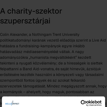
A charity-szektor
szupersztárjai
Colin Alexander, a Nothingam Trent University
politikatudományi karának vezető előadója szerint a Live Aid
hatására a fundraising-kampányok egyre inkább
hatásvadász médiaeseményekké váltak. A nagy
adományozókra „humanista megváltókként” kezdett
tekinteni a nyugati közvélemény; de a hírességek is siettek
felpattanni a Band Aid-vonatra, és saját hírnevük, ázsiójuk
erősítésére kezdték használni a környezeti vagy társadalmi
szempontból fontos ügyek és az azokat felkaroló
szervezetek támogatását. Mindez megágyazott annak, hogy
a kormányok – ahelyett, hogy maguk, pontosabban az
adófizetőik állnák a segítségnyújtó akciók költségét –,
lerázzák magukról az ezzel együtt járó kiadások és a morális