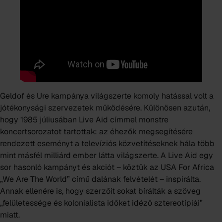
Geldof és Ure kampánya világszerte komoly hatással volt a
jótékonysági szervezetek működésére. Különösen azután,
hogy 1985 júliusában
Live Aid
címmel monstre
koncertsorozatot tartottak: az éhezők megsegítésére
rendezett eseményt a televíziós közvetítéseknek hála több
mint másfél milliárd ember látta világszerte. A Live Aid egy
sor hasonló kampányt és akciót – köztük az
USA For Africa
„We Are The World”
című dalának felvételét – inspirálta.
Annak ellenére is, hogy szerzőit sokat bírálták a szöveg
„felületessége és kolonialista időket idéző sztereotípiái”
miatt.