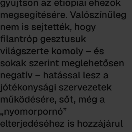
gyűjtsön az etiópiai éhezők
megsegítésére. Valószínűleg
nem is sejtették, hogy
filantróp gesztusuk
világszerte komoly – és
sokak szerint meglehetősen
negatív – hatással lesz a
jótékonysági szervezetek
működésére, sőt, még a
„nyomorpornó”
elterjedéséhez is hozzájárul