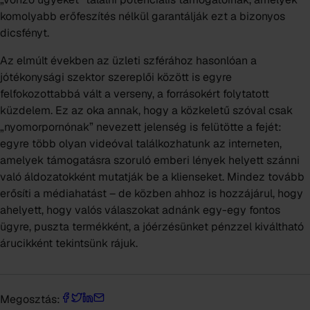
komolyabb erőfeszítés nélkül garantálják ezt a bizonyos
dicsfényt.
Az elmúlt években az üzleti szférához hasonlóan a
jótékonysági szektor szereplői között is egyre
felfokozottabbá vált a verseny, a forrásokért folytatott
küzdelem. Ez az oka annak, hogy a közkeletű szóval csak
„nyomorpornónak” nevezett jelenség is felütötte a fejét:
egyre több olyan videóval találkozhatunk az interneten,
amelyek támogatásra szoruló emberi lények helyett szánni
való áldozatokként mutatják be a klienseket. Mindez tovább
erősíti a médiahatást – de közben ahhoz is hozzájárul, hogy
ahelyett, hogy valós válaszokat adnánk egy-egy fontos
ügyre, puszta termékként, a jóérzésünket pénzzel kiváltható
árucikként tekintsünk rájuk.
Megosztás: