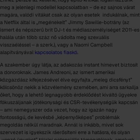
meg a jelenlegi modellel kapcsolatban – de ez sajnos várat
magára, valódi vitákat csak az olyan esetek indukálnak, mint
a Netflix által is „megénekelt” Jimmy Sawille-botrány
(az
ismert és népszerű brit DJ-t és médiaszemélyiséget 2011-es
halála után több száz nő vádolta meg szexuális
visszaéléssel – a szerk.)
, vagy a Naomi Campbell
alapítványával
kapcsolatos fiaskó
.
A szakember úgy látja, az adakozás instant hírnevet biztosít
a donoroknak. James Andreoni, az ismert amerikai
közgazdász kifejezésével élve egyfajta „meleg dicsfényt”
kölcsönöz nekik a közvélemény szemében, ami arra sarkallja
őket, hogy a lehető legnagyobb érdeklődést kiváltó ügyekre
fókuszáljanak jótékonysági és CSR-tevékenységük kapcsán
– ami nemegyszer oda vezet, hogy az igazán nagy
fontosságú, de kevésbé „képernyőképes” problémák
megoldás nélkül maradnak. Annál is inkább, mivel sok
szervezet is igyekszik ráerősíteni erre a hatásra, és olyan
„vonzó ügyeket” tálalni potenciális támogatóinak, amelyek