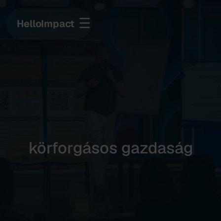
☰
HelloImpact
körforgásos gazdaság