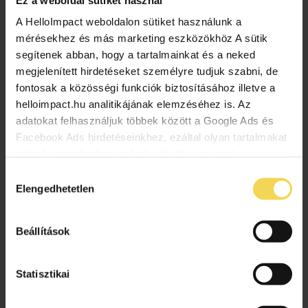
A HelloImpact weboldalon sütiket használunk a
mérésekhez és más marketing eszközökhöz A sütik
A Jane Goodall Intézet “Passzold
segítenek abban, hogy a tartalmainkat és a neked
Vissza, Tesó!” programja nyerte a
megjelenített hirdetéseket személyre tudjuk szabni, de
Magyar Telekom Körforgásban –
fontosak a közösségi funkciók biztosításához illetve a
Kölcsönhatásban – Közösségben
helloimpact.hu analitikájának elemzéséhez is. Az
pályázatát
adatokat felhasználjuk többek között a Google Ads és
Facebook Ads hirdetéseinkhez, ezáltal olyan tartalmakat
2024.10.07.
tudunk megjeleníteni neked a jövőben is, amit
Magyarország vezető telekommunikációs cége
érdekesnek vagy hasznosnak találhatsz. Ennek a
Hozzájárulás
hazai nonprofit szervezetek számra hirdetett
biztosításához arra kérünk, hogy engedd meg
Elengedhetetlen
kiválasztása
támogatási pályázatot. A nyertes pályázó a vállalat
számunkra minden mérés használatát. Természetesen
használt mobilkészülékek visszagyűjtésével
soha semmilyen formában nem fogunk visszaélni ezzel
kapcsolatos kampányának köszönhetően jelentős
Beállítások
és később bármikor megváltoztathatod a döntésed ezzel
adományban részesül. Lezárult a Magyar Telekom
kapcsolatban. Előre is köszönjük!
nonprofit […]
Statisztikai
jane godall intézet
körforgásos gazdaság