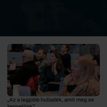
„Az a legjobb hulladék, amit meg se
termelünk”