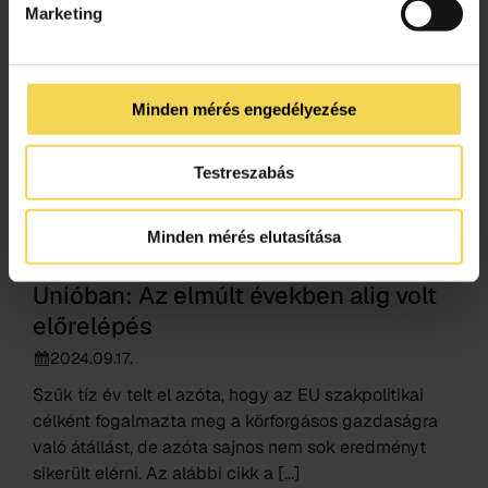
magyar telekom
pályázat
Marketing
Minden mérés engedélyezése
Testreszabás
Minden mérés elutasítása
Körforgásos gazdaság az Európai
Unióban: Az elmúlt években alig volt
előrelépés
2024.09.17.
Szűk tíz év telt el azóta, hogy az EU szakpolitikai
célként fogalmazta meg a körforgásos gazdaságra
való átállást, de azóta sajnos nem sok eredményt
sikerült elérni. Az alábbi cikk a […]