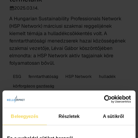
2025.03.14.
A Hungarian Sustainability Professionals Network
(HSP Network) márciusi szakmai reggelijének
kiemelt témája a hulladékcsökkentés volt. A
fenntarthatósági menedzserek hazai közösségének
szakmai vezetője, Lévai Gábor köszöntőjében
elmondta: a HSP Network aktív tagjainak köre
folyamatosan bővül.
ESG
fenntarthatóság
HSP Network
hulladék
körforgásos gazdaság
Beleegyezés
Részletek
A sütikről
Ez a weboldal sütiket használ